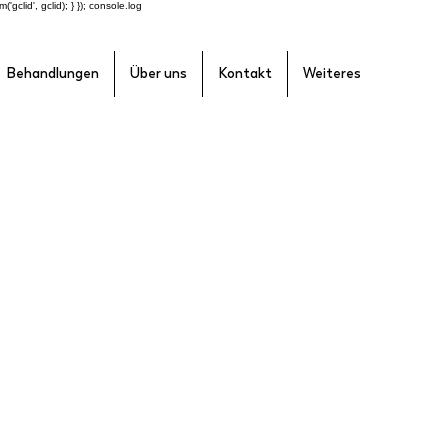
'gclid', gclid); } }); console.log
Behandlungen
Über uns
Kontakt
Weiteres