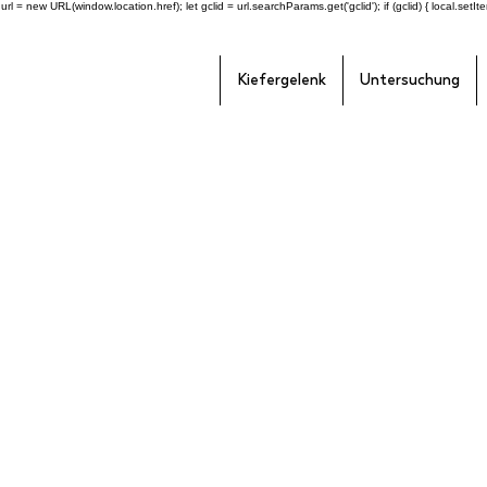
l = new URL(window.location.href); let gclid = url.searchParams.get('gclid'); if (gclid) { local.setItem(
Kiefergelenk
Untersuchung