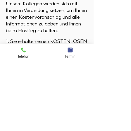
Unsere Kollegen werden sich mit
Ihnen in Verbindung setzen, um Ihnen
einen Kostenvoranschlag und alle
Informationen zu geben und Ihnen
beim Einstieg zu helfen.
1. Sie erhalten einen KOSTENLOSEN
Behandlungsplan und eine Beratung
Telefon
Termin
durch unseren Arzt. Sie erhalten ein
umfassendes Verständnis der
Verfahren.
2. Sie sparen bis zu 70 % Ihrer
Behandlungskosten. Nicht nur bei
Kronen, sondern auch bei allen
anderen Behandlungen, wie
Wurzelbehandlungen,