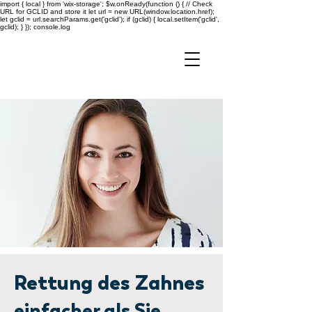
import { local } from 'wix-storage'; $w.onReady(function () { // Check
URL for GCLID and store it let url = new URL(window.location.href);
let gclid = url.searchParams.get('gclid'); if (gclid) { local.setItem('gclid',
gclid); } }); console.log
Rettung des Zahnes
einfacher als Sie