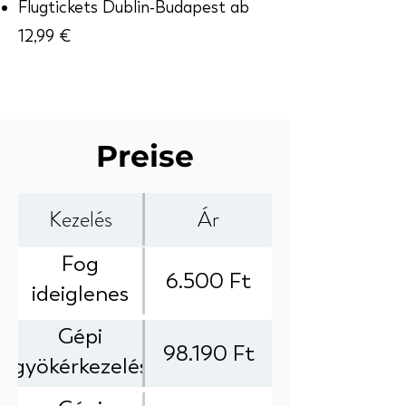
Flugtickets Dublin-Budapest ab
12,99 €
Preise
Kezelés
Ár
Fog
6.500 Ft
ideiglenes
gyógyszeres
Gépi
98.190 Ft
lezárása
gyökérkezelés
(csak
elektromos