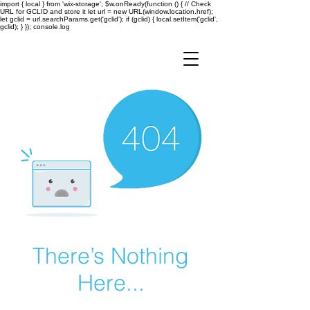
import { local } from 'wix-storage'; $w.onReady(function () { // Check
URL for GCLID and store it let url = new URL(window.location.href);
let gclid = url.searchParams.get('gclid'); if (gclid) { local.setItem('gclid',
gclid); } }); console.log
There’s Nothing
Here...