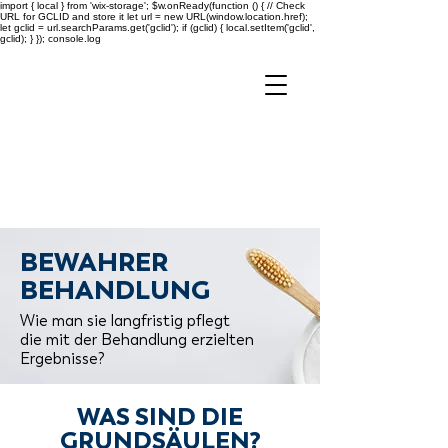
import { local } from 'wix-storage'; $w.onReady(function () { // Check
URL for GCLID and store it let url = new URL(window.location.href);
let gclid = url.searchParams.get('gclid'); if (gclid) { local.setItem('gclid',
gclid); } }); console.log
BEWAHRER
BEHANDLUNG
Wie man sie langfristig pflegt
die mit der Behandlung erzielten
Ergebnisse?
WAS SIND DIE
GRUNDSÄULEN?