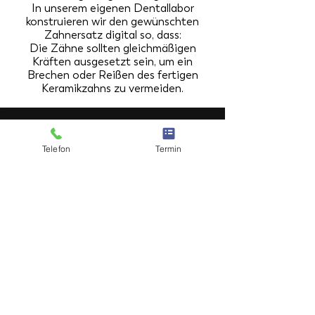
In unserem eigenen Dentallabor
konstruieren wir den gewünschten
Zahnersatz digital so, dass:
Die Zähne sollten gleichmäßigen
Kräften ausgesetzt sein, um ein
Brechen oder Reißen des fertigen
Keramikzahns zu vermeiden.
KONTAKT
Telefon
Termin
Name
Email
Telefon
Schreiben Sie uns eine