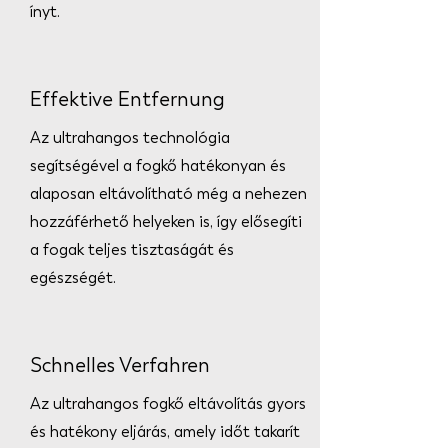
ínyt.
Effektive Entfernung
Az ultrahangos technológia
segítségével a fogkő hatékonyan és
alaposan eltávolítható még a nehezen
hozzáférhető helyeken is, így elősegíti
a fogak teljes tisztaságát és
egészségét.
Schnelles Verfahren
Az ultrahangos fogkő eltávolítás gyors
és hatékony eljárás, amely időt takarít