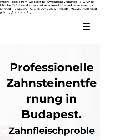
import { local } from 'wix-storage'; $w.onReady(function () { // Check
URL for GCLID and store it let url = new URL(window.location.href);
let gclid = url.searchParams.get('gclid'); if (gclid) { local.setItem('gclid',
gclid); } }); console.log
Professionelle
Zahnsteinentfe
rnung in
Budapest.
Zahnfleischproble