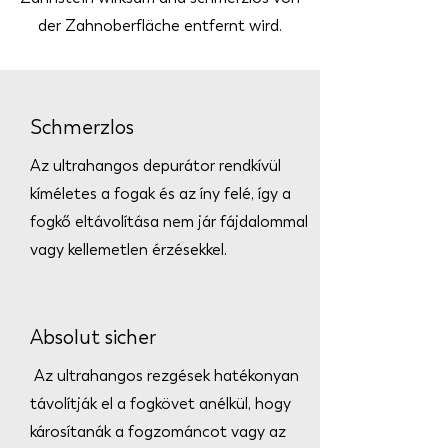
der Zahnoberfläche entfernt wird.
Schmerzlos
Az ultrahangos depurátor rendkívül
kíméletes a fogak és az íny felé, így a
fogkő eltávolítása nem jár fájdalommal
vagy kellemetlen érzésekkel.
Absolut sicher
Az ultrahangos rezgések hatékonyan
távolítják el a fogkövet anélkül, hogy
károsítanák a fogzománcot vagy az