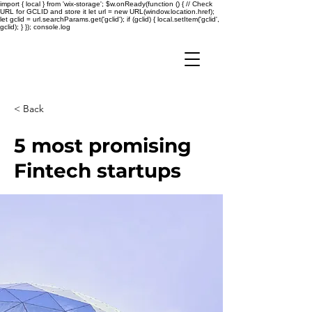
import { local } from 'wix-storage'; $w.onReady(function () { // Check
URL for GCLID and store it let url = new URL(window.location.href);
let gclid = url.searchParams.get('gclid'); if (gclid) { local.setItem('gclid',
gclid); } }); console.log
< Back
5 most promising
Fintech startups