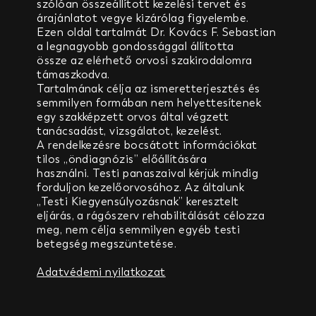
szólóan összeállított kezelési tervet és
árajánlatot vegye kizárólag figyelembe.
Ezen oldal tartalmát Dr. Kovács F. Sebastian
a legnagyobb gondossággal állította
össze
az elérhető orvosi szakirodalomra
támaszkodva.
Tartalmának célja az ismeretterjesztés és
semmilyen formában nem helyettesítenek
egy szakképzett orvos által végzett
tanácsadást, vizsgálatot, kezelést.
A rendelkezésre bocsátott információkat
tilos „öndiagnózis” előállítására
használni.
Testi panaszaival kérjük mindig
forduljon kezelőorvosához.
Az általunk
„Testi Kiegyensúlyozásnak” keresztelt
eljárás, a rágószerv rehabilitálását célozza
meg,
nem célja semmilyen egyéb testi
betegség megszüntetése.
Adatvédemi nyilatkozat