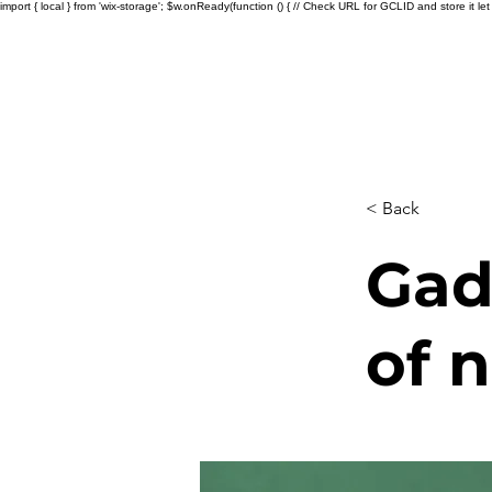
import { local } from 'wix-storage'; $w.onReady(function () { // Check URL for GCLID and store it let ur
< Back
Gad
of 