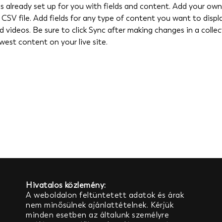
is already set up for you with fields and content. Add your ow
 CSV file. Add fields for any type of content you want to display
d videos. Be sure to click Sync after making changes in a collect
est content on your live site. 
Hivatalos közlemény:
A weboldalon feltüntetett adatok és árak
nem minősülnek ajánlattételnek. Kérjük
minden esetben az általunk személyre