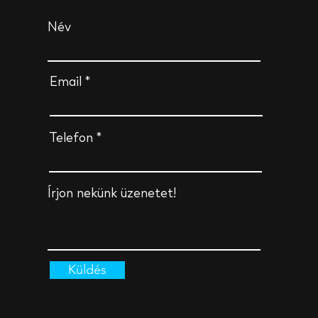
Név
Email
Telefon
Írjon nekünk üzenetet!
Küldés