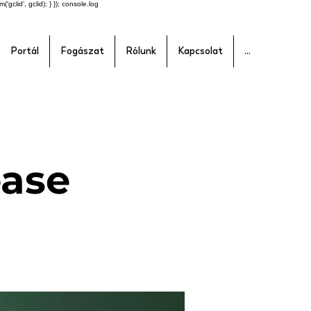
'gclid', gclid); } }); console.log
Portál
Fogászat
Rólunk
Kapcsolat
...
ease