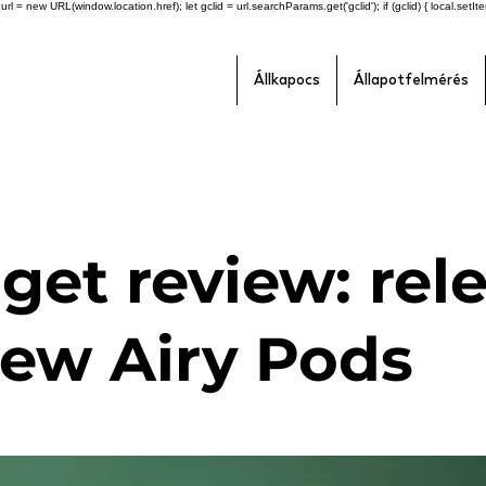
l = new URL(window.location.href); let gclid = url.searchParams.get('gclid'); if (gclid) { local.setItem(
Állkapocs
Állapotfelmérés
get review: rel
new Airy Pods