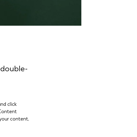
 double-
nd click 
Content 
your content, 