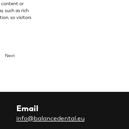
n content or 
, such as rich 
ion, so visitors 
Next
Email
info@balancedental.eu