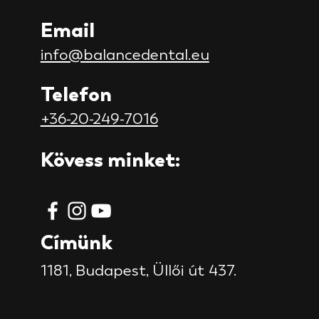
Email
info@balancedental.eu
Telefon
+36-20-249-7016
Kövess minket:
Címünk
1181, Budapest,
Üllői út 437.