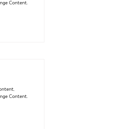
ange Content.
content,
ange Content.