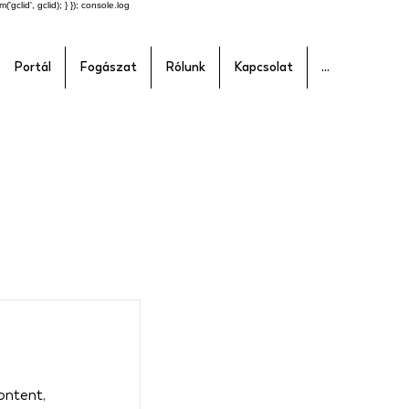
'gclid', gclid); } }); console.log
Portál
Fogászat
Rólunk
Kapcsolat
...
content,