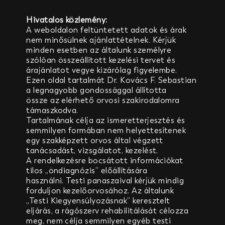
Hivatalos közlemény:
A weboldalon feltüntetett adatok és árak
nem minősülnek ajánlattételnek. Kérjük
minden esetben az általunk személyre
szólóan összeállított kezelési tervet és
árajánlatot vegye kizárólag figyelembe.
Ezen oldal tartalmát Dr. Kovács F. Sebastian
a legnagyobb gondossággal állította
össze
az elérhető orvosi szakirodalomra
támaszkodva.
Tartalmának célja az ismeretterjesztés és
semmilyen formában nem helyettesítenek
egy szakképzett orvos által végzett
tanácsadást, vizsgálatot, kezelést.
A rendelkezésre bocsátott információkat
tilos „öndiagnózis” előállítására
használni.
Testi panaszaival kérjük mindig
forduljon kezelőorvosához.
Az általunk
„Testi Kiegyensúlyozásnak” keresztelt
eljárás, a rágószerv rehabilitálását célozza
meg,
nem célja semmilyen egyéb testi