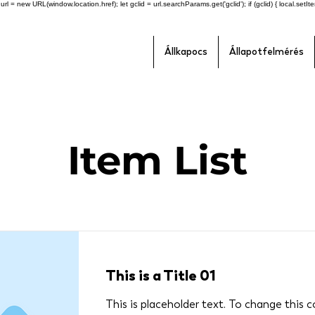
l = new URL(window.location.href); let gclid = url.searchParams.get('gclid'); if (gclid) { local.setItem(
Állkapocs
Állapotfelmérés
Item List
This is a Title 01
This is placeholder text. To change this 