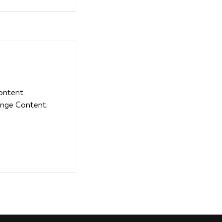
content,
ange Content.