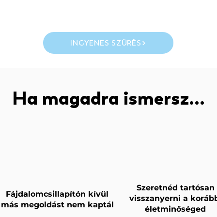
INGYENES SZŰRÉS
Ha magadra ismersz...
Szeretnéd tartósan
Fájdalomcsillapítón kívül
visszanyerni a koráb
más megoldást nem kaptál
életminőséged