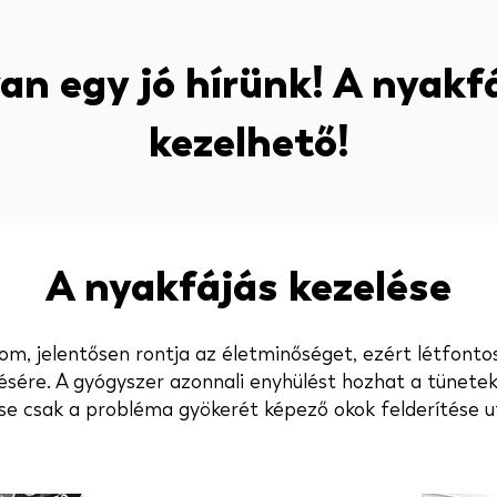
 van egy jó hírünk! A nyakf
kezelhető!
A nyakfájás kezelése
om, jelentősen rontja az életminőséget, ezért létfonto
sére. A gyógyszer azonnali enyhülést hozhat a tünete
ése csak a probléma gyökerét képező okok felderítése ut