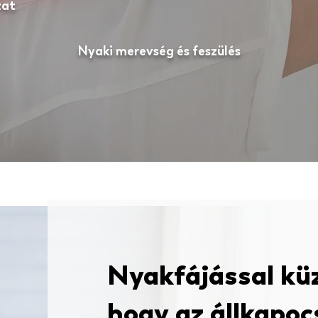
zat
Nyaki merevség és feszülés
Nyakfájással kü
hogy az állkapoc