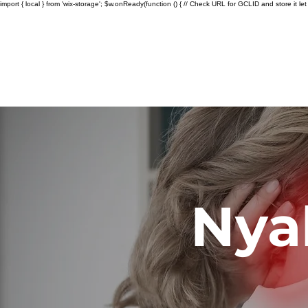
import { local } from 'wix-storage'; $w.onReady(function () { // Check URL for GCLID and store it let ur
Nya