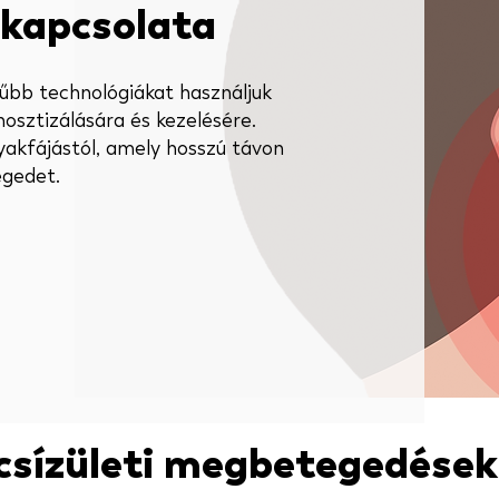
 kapcsolata
űbb technológiákat használjuk
nosztizálására és kezelésére.
akfájástól, amely hosszú távon
égedet.
csízületi megbetegedések