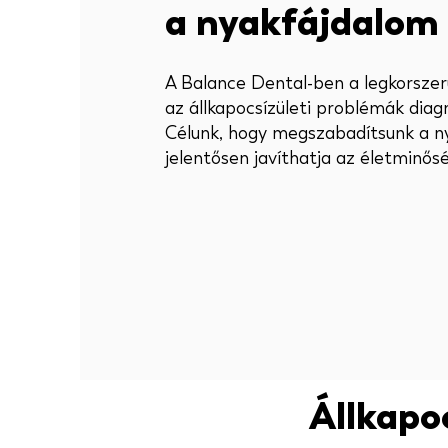
a nyakfájdalom
A Balance Dental-ben a legkorszer
az állkapocsízületi problémák diag
Célunk, hogy megszabadítsunk a ny
jelentősen javíthatja az életminős
Állkapo