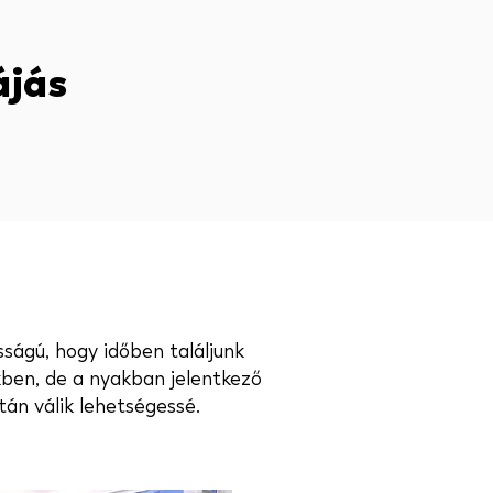
ájás
sságú, hogy időben találjunk
kben, de a nyakban jelentkező
án válik lehetségessé.