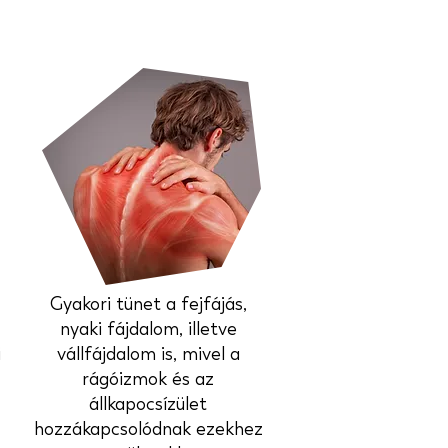
Gyakori tünet a fejfájás,
nyaki fájdalom, illetve
i
vállfájdalom is, mivel a
rágóizmok és az
állkapocsízület
hozzákapcsolódnak ezekhez