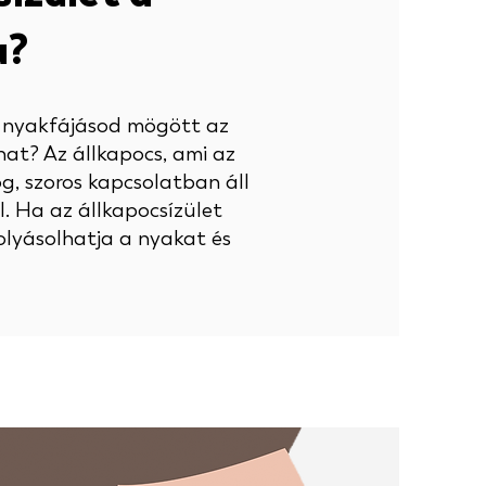
a?
a nyakfájásod mögött az
hat? Az állkapocs, ami az
g, szoros kapcsolatban áll
l. Ha az állkapocsízület
olyásolhatja a nyakat és