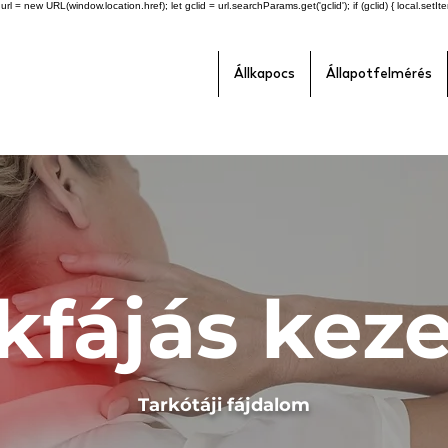
l = new URL(window.location.href); let gclid = url.searchParams.get('gclid'); if (gclid) { local.setItem(
Állkapocs
Állapotfelmérés
kfájás keze
Tarkótáji fájdalom