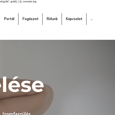
'gclid', gclid); } }); console.log
Portál
Fogászat
Rólunk
Kapcsolat
...
lése
Izomfeszülés