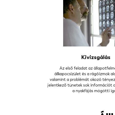
Kivizsgálás
Az első feladat az állapotfelm
állkapocsízület és a rágóizmok al
valamint a problémát okozó tényez
jelentkező tünetek sok információt a
a nyakfájás mögötti iga