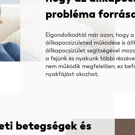
probléma forrás
Elgondolkodtál már azon, hogy 
állkapocsízületed működése is áll
állkapocsízület segítségével mozo
a fejünk és nyakunk többi részéve
nem működik megfelelően, ez bef
nyakfájást okozhat.
leti betegségek és