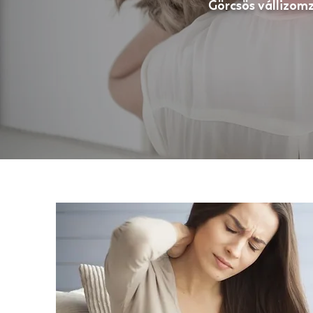
Görcsös vállizom