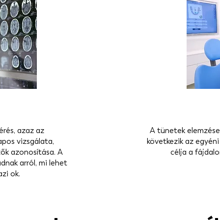
érés, azaz az
A tünetek elemzése 
apos vizsgálata,
következik az egyéni
ők azonosítása. A
célja a fájdal
dnak arról, mi lehet
zi ok.