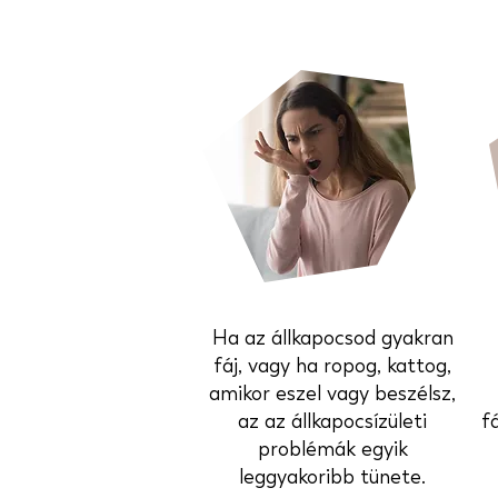
Ha az állkapocsod gyakran
fáj, vagy ha ropog, kattog,
amikor eszel vagy beszélsz,
az az állkapocsízületi
f
problémák egyik
leggyakoribb tünete.