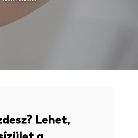
zdesz? Lehet,
sízület a