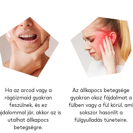
Ha az arcod vagy a
Az állkapocs betegsége
rágóizmaid gyakran
gyakran okoz fájdalmat a
feszülnek, és ez
fülben vagy a fül körül, am
ájdalommal jár, akkor az is
sokszor hasonlít a
utalhat állkapocs
fülgyulladás tüneteire.
betegségre.