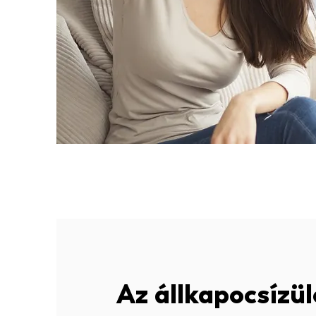
Az állkapocsízü