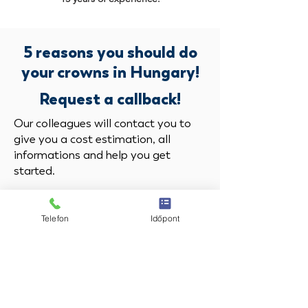
5 reasons you should do
your crowns in Hungary!
Request a callback!
Our colleagues will contact you to
give you a cost estimation, all
informations and help you get
started.
1. You get a FREE treatment plan
and consultation with our doctor.
Telefon
Időpont
You will get a complete
understanding of the procedures.
2. You save up to 70% on your
treatment costs. Not only on