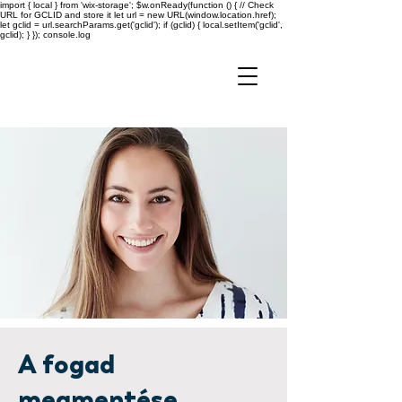
import { local } from 'wix-storage'; $w.onReady(function () { // Check
URL for GCLID and store it let url = new URL(window.location.href);
let gclid = url.searchParams.get('gclid'); if (gclid) { local.setItem('gclid',
gclid); } }); console.log
A fogad
megmentése