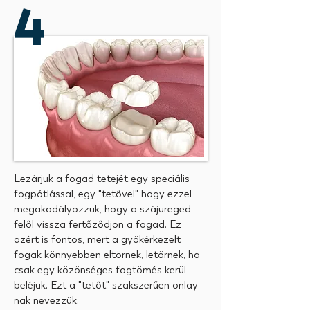
4
Lezárjuk a fogad tetejét egy speciális
fogpótlással, egy "tetővel" hogy ezzel
megakadályozzuk, hogy a szájüreged
felől vissza fertőződjön a fogad. Ez
azért is fontos, mert a gyökérkezelt
fogak könnyebben eltörnek, letörnek, ha
csak egy közönséges fogtömés kerül
beléjük. Ezt a "tetőt" szakszerűen onlay-
nak nevezzük.