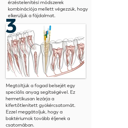
érzéstelenítési módszerek
kombinációja mellett végezzük, hogy
elkerüljük a fájdalmat.
3
Megtöltjük a fogad belsejét egy
speciális anyag segítségével. Ez
hermetikusan lezárja a
kifertőtlenített gyökércsatornát.
Ezzel meggátoljuk, hogy a
baktériumok tovább éljenek a
csatornában.