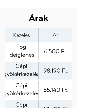
Árak
Kezelés
Ár
Fog
6.500 Ft
ideiglenes
gyógyszeres
Gépi
98.190 Ft
lezárása
gyökérkezelés
(csak
elektromos
Gépi
szükség
85.140 Ft
beméréssel (4
gyökérkezelés
esetén)
csatornás
elektromos
Gépi
fog)