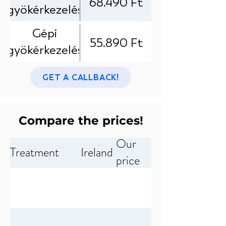
68.490 Ft
beméréssel (3
gyökérkezelés
csatornás
elektromos
Gépi
fog)
55.890 Ft
beméréssel (2
gyökérkezelés
csatornás
elektromos
fog)
GET A CALLBACK!
beméréssel (1
csatornás
fog)
Compare the prices!
Our
Treatment
Ireland
price