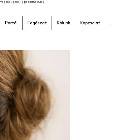
'gclid', gclid); } }); console.log
Portál
Fogászat
Rólunk
Kapcsolat
...