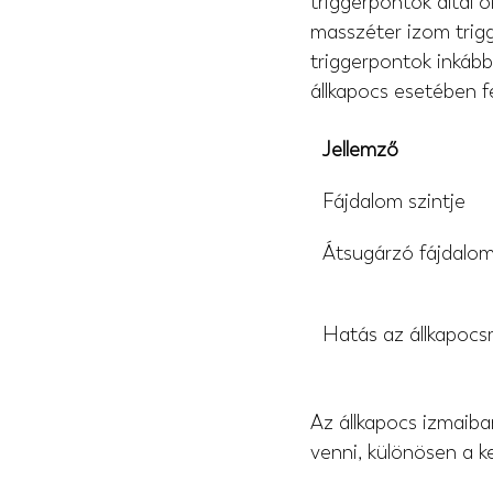
triggerpontok által o
masszéter izom trigg
triggerpontok inkáb
állkapocs esetében 
Jellemző
Fájdalom szintje
Átsugárzó fájdalo
Hatás az állkapocs
Az állkapocs izmaiba
venni, különösen a k