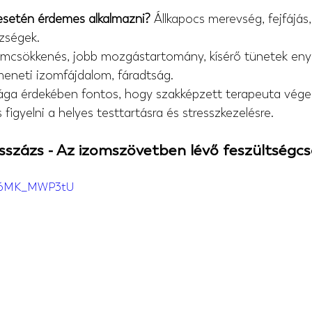
esetén érdemes alkalmazni?
 Állkapocs merevség, fejfájás,
ézségek.
omcsökkenés, jobb mozgástartomány, kísérő tünetek eny
meneti izomfájdalom, fáradtság.
ága érdekében fontos, hogy szakképzett terapeuta végez
figyelni a helyes testtartásra és stresszkezelésre.
sszázs - Az izomszövetben lévő feszültségc
/t6MK_MWP3tU