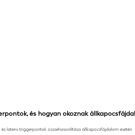
gerpontok, és hogyan okoznak állkapocsfájd
v és latens triggerpontok összehasonlítása állkapocsfájdalom esetén