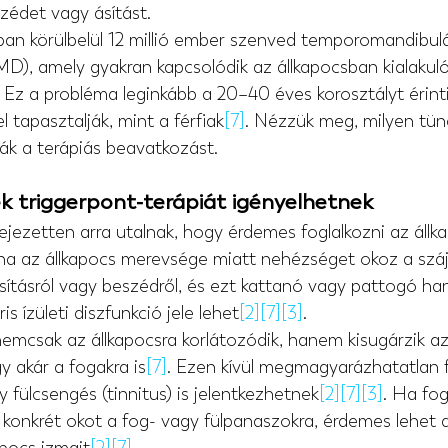
szédet vagy ásítást.
an körülbelül 12 millió ember szenved temporomandibulári
MD), amely gyakran kapcsolódik az állkapocsban kialakuló
. Ez a probléma leginkább a 20–40 éves korosztályt érinti
l tapasztalják, mint a férfiak
[7]
. Nézzük meg, milyen tün
ják a terápiás beavatkozást.
k triggerpont-terápiát igényelhetnek
ejezetten arra utalnak, hogy érdemes foglalkozni az állk
, ha az állkapocs merevsége miatt nehézséget okoz a száj 
sításról vagy beszédről, és ezt kattanó vagy pattogó hang
 ízületi diszfunkció jele lehet
[2]
[7]
[3]
.
emcsak az állkapocsra korlátozódik, hanem kisugárzik az 
gy akár a fogakra is
[7]
. Ezen kívül megmagyarázhatatlan f
 fülcsengés (tinnitus) is jelentkezhetnek
[2]
[7]
[3]
. Ha fog
 konkrét okot a fog- vagy fülpanaszokra, érdemes lehet