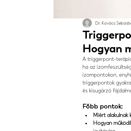
Dr. Kovács Sebast
Triggerpo
Hogyan m
A triggerpont-terápi
ha az izomfeszültség
izompontokon, enyhít
triggerpontok gyakran
és kisugárzó fájdalm
Főbb pontok:
Miért alakulnak 
Hogyan működik