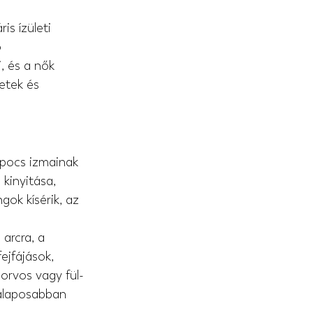
s ízületi 
 
, és a nők 
etek és 
apocs izmainak 
kinyitása, 
ok kísérik, az 
arcra, a 
ejfájások, 
orvos vagy fül-
 alaposabban 