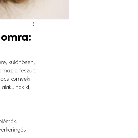
lomra:
re, különösen, 
lmaz a feszült 
ocs környéki 
alakulnak ki, 
oblémák.
érkeringés 