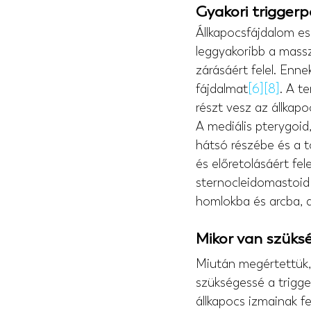
Gyakori trigger
Állkapocsfájdalom es
leggyakoribb a masszé
zárásáért felel. Enn
fájdalmat
[6]
[8]
. A t
részt vesz az állkapo
A mediális pterygoid,
hátsó részébe és a t
és előretolásáért fel
sternocleidomastoid 
homlokba és arcba, a
Mikor van szüks
Miután megértettük, 
szükségessé a trigge
állkapocs izmainak 