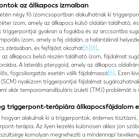
pontok az állkapocs izmaiban
etén négy fő izomcsoportban alakulhatnak ki triggerpon
ter izom, amely az állkapocs külső oldalán található, és
ek triggerpontjai gyakran a fogakba és az arccsontba sug
emporális izom, amely a fej oldalán, a halántéknál helyezke
cs zárásában, és fejfájást okozhat
[6]
[8]
.
 az állkapocs belső részén található izom, fájdalmat sug
orokba. A laterális pterygoid, amely az állkapocs oldalir
elős, fogcsikorgatás esetén válik fájdalmassá
[6]
. Ezen kív
(SCM) nyakizom triggerpontjai fájdalmat sugározhatnak 
mi akár temporomandibuláris ízületi (TMJ) problémát is
ég triggerpont-terápiára állkapocsfájdalom 
hogyan alakulnak ki a triggerpontok, érdemes tisztázni, 
rpont-terápia. Az ilyen kezelés különösen akkor jön szób
feszültsége komolyan megnehezíti a mindennapi tevékeny