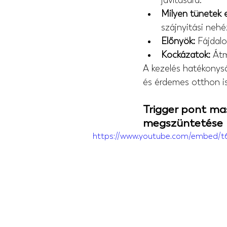
javítására.
Milyen tünetek 
szájnyitási neh
Előnyök:
 Fájdal
Kockázatok:
 Át
A kezelés hatékonys
és érdemes otthon is 
Trigger pont ma
megszüntetése
https://www.youtube.com/embed