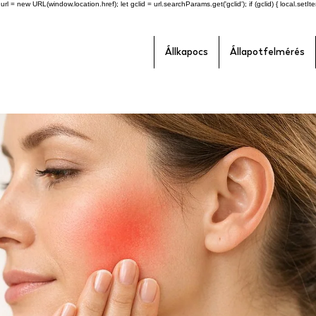
l = new URL(window.location.href); let gclid = url.searchParams.get('gclid'); if (gclid) { local.setItem(
Állkapocs
Állapotfelmérés