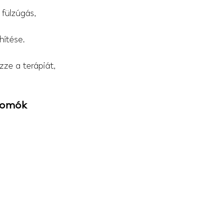
 fülzúgás, 
hítése.
ze a terápiát, 
somók 