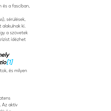
 és a fasciban, 
), sérülések, 
alakulnak ki. 
így a szövetek 
ízist idézhet 
ely 
zio
[1]
ok, és milyen 
atens 
 Az aktív 