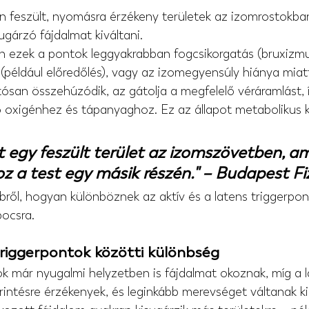
n feszült, nyomásra érzékeny területek az izomrostokban
gárzó fájdalmat kiváltani.
n ezek a pontok leggyakrabban fogcsikorgatás (bruxizmus
(például előredőlés), vagy az izomegyensúly hiánya miatt 
ósan összehúzódik, az gátolja a megfelelő véráramlást, 
oxigénhez és tápanyaghoz. Ez az állapot metabolikus kr
t egy feszült terület az izomszövetben, am
z a test egy másik részén." – Budapest Fi
ől, hogyan különböznek az aktív és a latens triggerpont
pocsra.
triggerpontok közötti különbség
ok már nyugalmi helyzetben is fájdalmat okoznak, míg a l
rintésre érzékenyek, és leginkább merevséget váltanak ki.