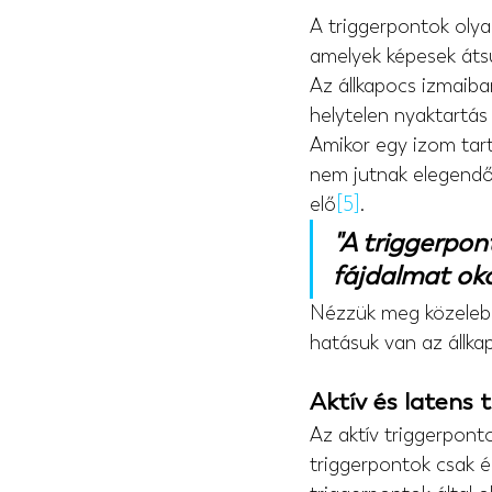
A triggerpontok olya
amelyek képesek átsu
Az állkapocs izmaiba
helytelen nyaktartás 
Amikor egy izom tart
nem jutnak elegendő 
elő
[5]
.
"A triggerpon
fájdalmat oko
Nézzük meg közelebbr
hatásuk van az állka
Aktív és latens 
Az aktív triggerpont
triggerpontok csak é