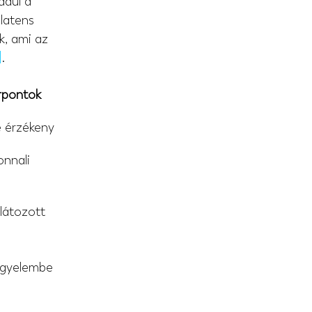
dául a 
latens 
, ami az 
]
.
rpontok
e érzékeny
nnali 
látozott 
figyelembe 