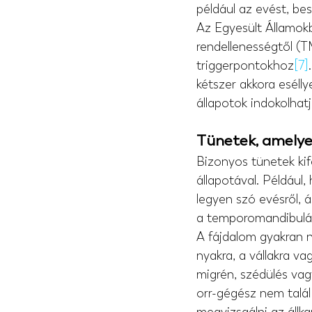
például az evést, be
Az Egyesült Államokb
rendellenességtől (T
triggerpontokhoz
[7]
kétszer akkora eséllye
állapotok indokolhat
Tünetek, amelye
Bizonyos tünetek kif
állapotával. Például
legyen szó evésről, á
a temporomandibuláris
A fájdalom gyakran n
nyakra, a vállakra va
migrén, szédülés vagy
orr-gégész nem talál