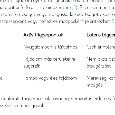
kozott fájdalom gyakran kisugárzik más területekre – pél
erpontjai fejfájást is előidézhetnek
[5]
. Ezzel szemben a 
b izommerevséget vagy mozgáskorlátozottságot okoznak
feszességként vagy nehézkes mozgásként jelentkezhet
[5
Aktív triggerpontok
Latens trigge
Nyugalomban is fájdalmas
Csak érintésr
m
Fájdalom más területekre 
Nem okoz azo
sugárzik
átsugárzást
ra
Tompa vagy éles fájdalom
Merevség, kor
mozgás
n kialakuló triggerpontok további jellemzőit is érdemes 
ezelés szempontjából.