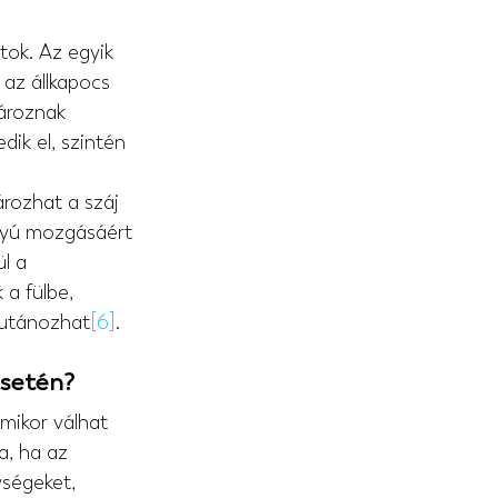
tok. Az egyik 
 az állkapocs 
ároznak 
dik el, szintén 
ározhat a száj 
ányú mozgásáért 
ül a 
a fülbe, 
 utánozhat
[6]
.
esetén?
mikor válhat 
a, ha az 
ségeket, 