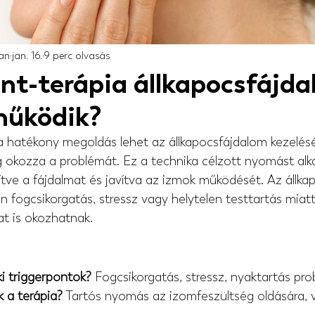
ian
jan. 16.
9 perc olvasás
nt-terápia állkapocsfájda
űködik?
a hatékony megoldás lehet az állkapocsfájdalom kezelésé
 okozza a problémát. Ez a technika célzott nyomást alka
ve a fájdalmat és javítva az izmok működését. Az állkap
 fogcsikorgatás, stressz vagy helytelen testtartás miatt 
at is okozhatnak.
ki triggerpontok?
 Fogcsikorgatás, stressz, nyaktartás pr
 a terápia?
 Tartós nyomás az izomfeszültség oldására, v