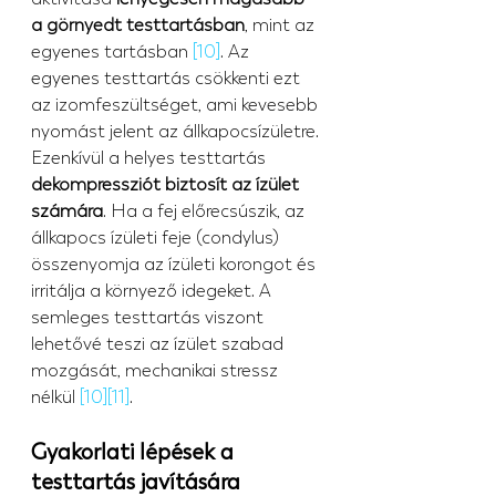
a görnyedt testtartásban
, mint az 
egyenes tartásban 
[10]
. Az 
egyenes testtartás csökkenti ezt 
az izomfeszültséget, ami kevesebb 
nyomást jelent az állkapocsízületre.
Ezenkívül a helyes testtartás 
dekompressziót biztosít az ízület 
számára
. Ha a fej előrecsúszik, az 
állkapocs ízületi feje (condylus) 
összenyomja az ízületi korongot és 
irritálja a környező idegeket. A 
semleges testtartás viszont 
lehetővé teszi az ízület szabad 
mozgását, mechanikai stressz 
nélkül 
[10]
[11]
.
Gyakorlati lépések a 
testtartás javítására