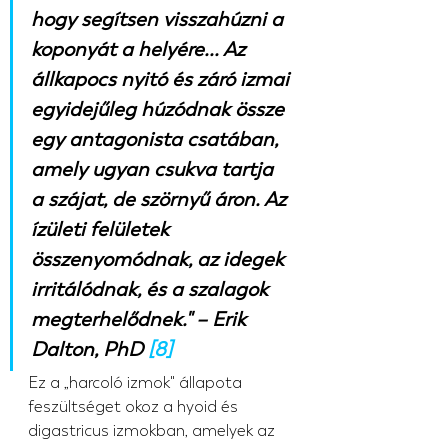
hogy segítsen visszahúzni a 
koponyát a helyére... Az 
állkapocs nyitó és záró izmai 
egyidejűleg húzódnak össze 
egy antagonista csatában, 
amely ugyan csukva tartja 
a szájat, de szörnyű áron. Az 
ízületi felületek 
összenyomódnak, az idegek 
irritálódnak, és a szalagok 
megterhelődnek." – Erik 
Dalton, PhD 
[8]
Ez a „harcoló izmok" állapota 
feszültséget okoz a hyoid és 
digastricus izmokban, amelyek az 