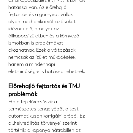
az állkapocsízületre (TMJ) is komoly 
hatással van. Az előrehajló 
fejtartás és a görnyedt vállak 
olyan mechanikai változásokat 
idéznek elő, amelyek az 
állkapocsízületben és a környező 
izmokban is problémákat 
okozhatnak. Ezek a változások 
nemcsak az ízület működésére, 
hanem a mindennapi 
életminőségre is hatással lehetnek.
Előrehajló fejtartás és TMJ 
problémák
Ha a fej előrecsúszik a 
természetes tengelyéből, a test 
automatikusan korrigálni próbál. Ez 
a „helyreállítás törvénye" szerint 
történik: a koponya hátrabillen az 