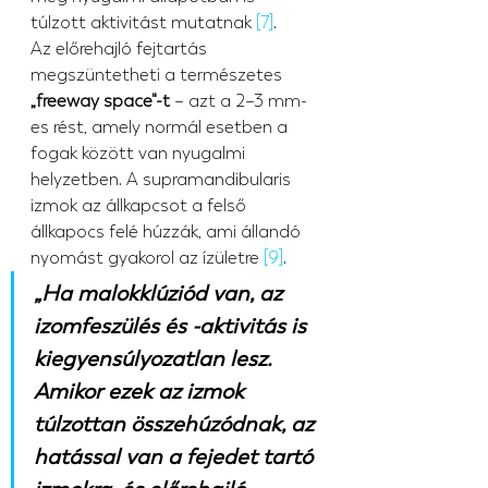
túlzott aktivitást mutatnak 
[7]
.
Az előrehajló fejtartás 
megszüntetheti a természetes 
„freeway space"-t
 – azt a 2–3 mm-
es rést, amely normál esetben a 
fogak között van nyugalmi 
helyzetben. A supramandibularis 
izmok az állkapcsot a felső 
állkapocs felé húzzák, ami állandó 
nyomást gyakorol az ízületre 
[9]
.
„Ha malokklúziód van, az 
izomfeszülés és -aktivitás is 
kiegyensúlyozatlan lesz. 
Amikor ezek az izmok 
túlzottan összehúzódnak, az 
hatással van a fejedet tartó 