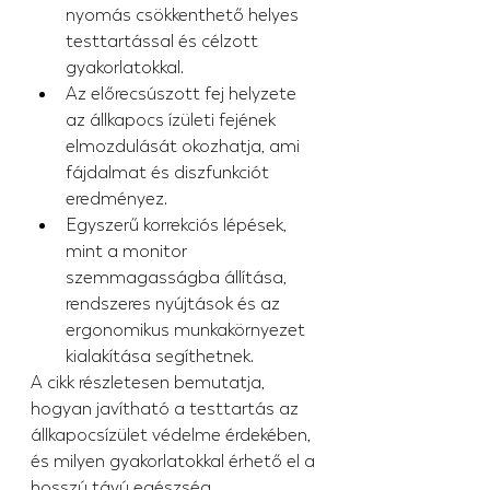
nyomás csökkenthető helyes 
testtartással és célzott 
gyakorlatokkal.
Az előrecsúszott fej helyzete 
az állkapocs ízületi fejének 
elmozdulását okozhatja, ami 
fájdalmat és diszfunkciót 
eredményez.
Egyszerű korrekciós lépések, 
mint a monitor 
szemmagasságba állítása, 
rendszeres nyújtások és az 
ergonomikus munkakörnyezet 
kialakítása segíthetnek.
A cikk részletesen bemutatja, 
hogyan javítható a testtartás az 
állkapocsízület védelme érdekében, 
és milyen gyakorlatokkal érhető el a 
hosszú távú egészség.