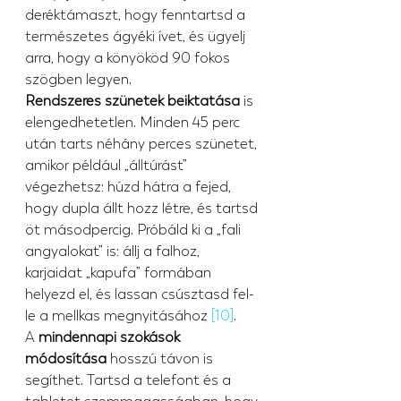
deréktámaszt, hogy fenntartsd a 
természetes ágyéki ívet, és ügyelj 
arra, hogy a könyököd 90 fokos 
szögben legyen.
Rendszeres szünetek beiktatása
 is 
elengedhetetlen. Minden 45 perc 
után tarts néhány perces szünetet, 
amikor például „álltúrást” 
végezhetsz: húzd hátra a fejed, 
hogy dupla állt hozz létre, és tartsd 
öt másodpercig. Próbáld ki a „fali 
angyalokat” is: állj a falhoz, 
karjaidat „kapufa” formában 
helyezd el, és lassan csúsztasd fel-
le a mellkas megnyitásához 
[10]
.
A 
mindennapi szokások 
módosítása
 hosszú távon is 
segíthet. Tartsd a telefont és a 