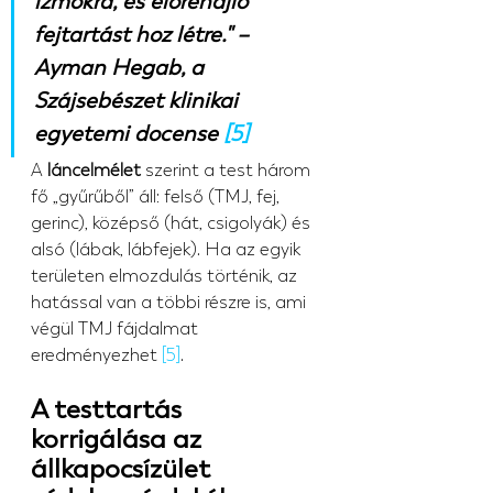
izmokra, és előrehajló 
fejtartást hoz létre." – 
Ayman Hegab, a 
Szájsebészet klinikai 
egyetemi docense 
[5]
A 
láncelmélet
 szerint a test három 
fő „gyűrűből” áll: felső (TMJ, fej, 
gerinc), középső (hát, csigolyák) és 
alsó (lábak, lábfejek). Ha az egyik 
területen elmozdulás történik, az 
hatással van a többi részre is, ami 
végül TMJ fájdalmat 
eredményezhet 
[5]
.
A testtartás 
korrigálása az 
állkapocsízület 