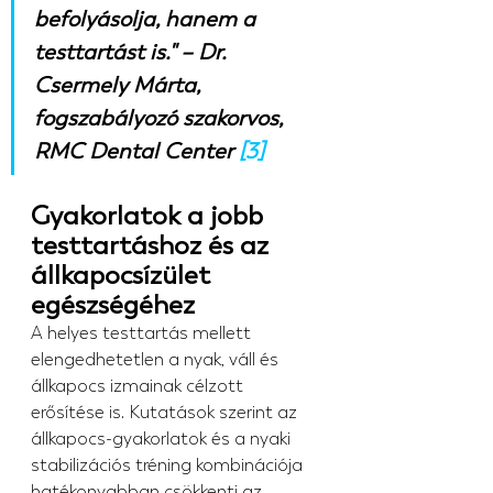
befolyásolja, hanem a 
testtartást is." – Dr. 
Csermely Márta, 
fogszabályozó szakorvos, 
RMC Dental Center 
[3]
Gyakorlatok a jobb 
testtartáshoz és az 
állkapocsízület 
egészségéhez
A helyes testtartás mellett 
elengedhetetlen a nyak, váll és 
állkapocs izmainak célzott 
erősítése is. Kutatások szerint az 
állkapocs-gyakorlatok és a nyaki 
stabilizációs tréning kombinációja 
hatékonyabban csökkenti az 