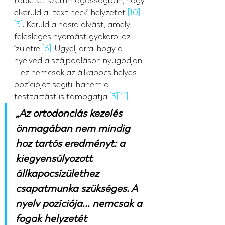
tabletet szemmagasságban, hogy 
elkerüld a „text neck” helyzetet 
[10]
[3]
. Kerüld a hasra alvást, amely 
felesleges nyomást gyakorol az 
ízületre 
[6]
. Ügyelj arra, hogy a 
nyelved a szájpadláson nyugodjon 
– ez nemcsak az állkapocs helyes 
pozícióját segíti, hanem a 
testtartást is támogatja 
[3]
[11]
.
„Az ortodonciás kezelés 
önmagában nem mindig 
hoz tartós eredményt: a 
kiegyensúlyozott 
állkapocsízülethez 
csapatmunka szükséges. A 
nyelv pozíciója... nemcsak a 
fogak helyzetét 