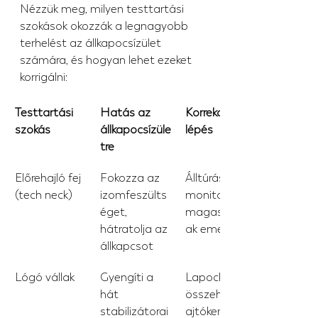
Nézzük meg, milyen testtartási 
szokások okozzák a legnagyobb 
terhelést az állkapocsízület 
számára, és hogyan lehet ezeket 
korrigálni:
Testtartási 
Hatás az 
Korrekciós 
szokás
állkapocsízüle
lépés
tre
Előrehajló fej 
Fokozza az 
Álltúrás; 
(tech neck)
izomfeszülts
monitor 
éget, 
magasságán
hátratolja az 
ak emelése
állkapcsot
Lógó vállak
Gyengíti a 
Lapocka-
hát 
összehúzás; 
stabilizátorai
ajtókeretben 