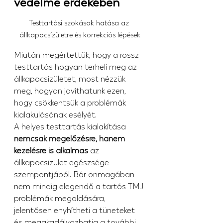
védelme érdekében
Testtartási szokások hatása az 
állkapocsízületre és korrekciós lépések
Miután megértettük, hogy a rossz 
testtartás hogyan terheli meg az 
állkapocsízületet, most nézzük 
meg, hogyan javíthatunk ezen, 
hogy csökkentsük a problémák 
kialakulásának esélyét.
A helyes testtartás kialakítása 
nemcsak megelőzésre, hanem 
kezelésre is alkalmas
 az 
állkapocsízület egészsége 
szempontjából. Bár önmagában 
nem mindig elegendő a tartós TMJ 
problémák megoldására, 
jelentősen enyhítheti a tüneteket 
és megakadályozhatja a további 