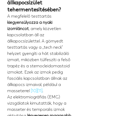
állkapocsízület 
tehermentesítésében?
A megfelelő testtartás 
kiegyensúlyozza a nyaki 
izomláncot
, amely közvetlen 
kapcsolatban áll az 
állkapocsízülettel. A görnyedt 
testtartás vagy a „tech neck” 
helyzet gyengíti a hát stabilizáló 
izmait, miközben túlfeszíti a felső 
trapéz és a sternocleidomastoid 
izmokat. Ezek az izmok pedig 
fasciális kapcsolatban állnak az 
állkapocs izmaival, például a 
masseterrel 
[10]
[11]
.
Az elektromiográfiás (EMG) 
vizsgálatok kimutatták, hogy a 
masseter és temporalis izmok 
aktivitása 
lényegesen magasabb 