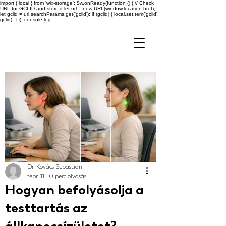
import { local } from 'wix-storage'; $w.onReady(function () { // Check
URL for GCLID and store it let url = new URL(window.location.href);
let gclid = url.searchParams.get('gclid'); if (gclid) { local.setItem('gclid',
gclid); } }); console.log
Dr. Kovács Sebastian
febr. 11.
10 perc olvasás
Hogyan befolyásolja a
testtartás az