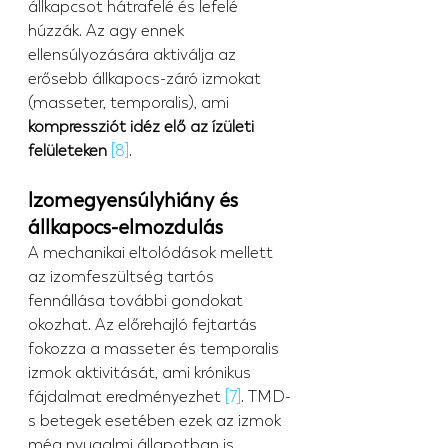
állkapcsot hátrafelé és lefelé 
húzzák. Az agy ennek 
ellensúlyozására aktiválja az 
erősebb állkapocs-záró izmokat 
(masseter, temporalis), ami 
kompressziót idéz elő az ízületi 
felületeken
[8]
.
Izomegyensúlyhiány és 
állkapocs-elmozdulás
A mechanikai eltolódások mellett 
az izomfeszültség tartós 
fennállása további gondokat 
okozhat. Az előrehajló fejtartás 
fokozza a masseter és temporalis 
izmok aktivitását, ami krónikus 
fájdalmat eredményezhet 
[7]
. TMD-
s betegek esetében ezek az izmok 
még nyugalmi állapotban is 