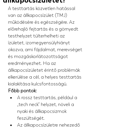
állkapocsízületet?
A testtartás közvetlen hatással 
van az állkapocsízület (TMJ) 
működésére és egészségére. Az 
előrehajló fejtartás és a görnyedt 
testhelyzet túlterhelheti az 
ízületet, izomegyensúlyhiányt 
okozva, ami fájdalmat, merevséget 
és mozgáskorlátozottságot 
eredményezhet. Ha az 
állkapocsízületet érintő problémák 
elkerülése a cél, a helyes testtartás 
kialakítása kulcsfontosságú.
Főbb pontok:
A rossz testtartás, például a 
„tech neck” helyzet, növeli a 
nyaki és állkapocsizmok 
feszültségét.
Az állkapocsízületre nehezedő 