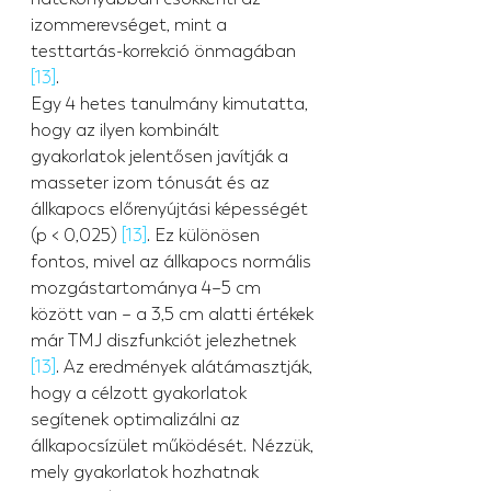
izommerevséget, mint a 
testtartás-korrekció önmagában 
[13]
.
Egy 4 hetes tanulmány kimutatta, 
hogy az ilyen kombinált 
gyakorlatok jelentősen javítják a 
masseter izom tónusát és az 
állkapocs előrenyújtási képességét 
(p < 0,025) 
[13]
. Ez különösen 
fontos, mivel az állkapocs normális 
mozgástartománya 4–5 cm 
között van – a 3,5 cm alatti értékek 
már TMJ diszfunkciót jelezhetnek 
[13]
. Az eredmények alátámasztják, 
hogy a célzott gyakorlatok 
segítenek optimalizálni az 
állkapocsízület működését. Nézzük, 
mely gyakorlatok hozhatnak 