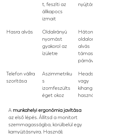
t, feszíti az 
nyújtás
állkapocs 
izmait
Hasra alvás
Oldalirányú 
Háton vagy 
nyomást 
oldalon 
gyakorol az 
alvás 
ízületre
támasztó 
párnával
Telefon vállra 
Aszimmetriku
Headset 
szorítása
s 
vagy 
izomfeszülts
kihangosító 
éget okoz
használata
A 
munkahelyi ergonómia javítása
az első lépés. Állítsd a monitort 
szemmagasságba, körülbelül egy 
karnyújtásnyira. Használj 