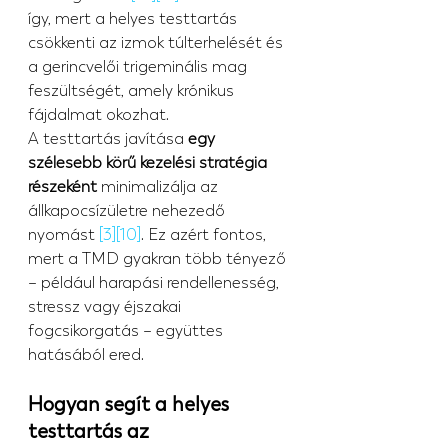
így, mert a helyes testtartás 
csökkenti az izmok túlterhelését és 
a gerincvelői trigeminális mag 
feszültségét, amely krónikus 
fájdalmat okozhat.
A testtartás javítása 
egy 
szélesebb körű kezelési stratégia 
részeként
 minimalizálja az 
állkapocsízületre nehezedő 
nyomást 
[3]
[10]
. Ez azért fontos, 
mert a TMD gyakran több tényező 
– például harapási rendellenesség, 
stressz vagy éjszakai 
fogcsikorgatás – együttes 
hatásából ered.
Hogyan segít a helyes 
testtartás az 