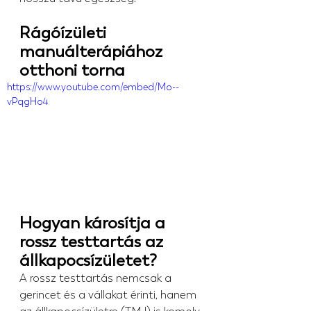
Rágóízületi 
manuálterápiához 
otthoni torna
https://www.youtube.com/embed/Mo--
vPqgHo4
Hogyan károsítja a 
rossz testtartás az 
állkapocsízületet?
A rossz testtartás nemcsak a 
gerincet és a vállakat érinti, hanem 