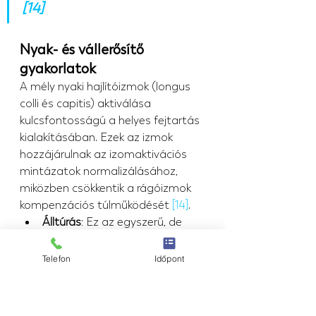
[14]
Nyak- és vállerősítő 
gyakorlatok
A mély nyaki hajlítóizmok (longus 
colli és capitis) aktiválása 
kulcsfontosságú a helyes fejtartás 
kialakításában. Ezek az izmok 
hozzájárulnak az izomaktivációs 
mintázatok normalizálásához, 
miközben csökkentik a rágóizmok 
kompenzációs túlműködését 
[14]
.
Álltúrás
: Ez az egyszerű, de 
hatékony gyakorlat a mély 
nyaki stabilizátorokat célozza 
Telefon
Időpont
meg. Csúsztasd hátra a fejed, 
mintha "dupla állt" hoznál létre, 
és tartsd ezt a pozíciót öt 