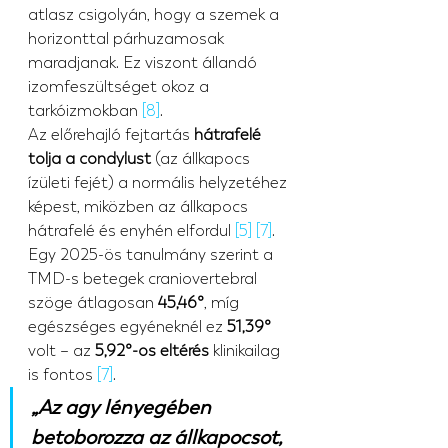
atlasz csigolyán, hogy a szemek a 
horizonttal párhuzamosak 
maradjanak. Ez viszont állandó 
izomfeszültséget okoz a 
tarkóizmokban 
[8]
.
Az előrehajló fejtartás 
hátrafelé 
tolja a condylust
 (az állkapocs 
ízületi fejét) a normális helyzetéhez 
képest, miközben az állkapocs 
hátrafelé és enyhén elfordul 
[5]
[7]
. 
Egy 2025-ös tanulmány szerint a 
TMD-s betegek craniovertebral 
szöge átlagosan 
45,46°
, míg 
egészséges egyéneknél ez 
51,39°
volt – az 
5,92°-os eltérés
 klinikailag 
is fontos 
[7]
.
„Az agy lényegében 
betoborozza az állkapocsot, 