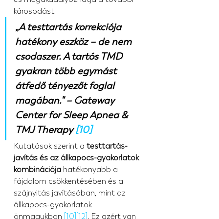
károsodást.
„A testtartás korrekciója 
hatékony eszköz – de nem 
csodaszer. A tartós TMD 
gyakran több egymást 
átfedő tényezőt foglal 
magában." – Gateway 
Center for Sleep Apnea & 
TMJ Therapy 
[10]
Kutatások szerint a 
testtartás-
javítás és az állkapocs-gyakorlatok 
kombinációja
 hatékonyabb a 
fájdalom csökkentésében és a 
szájnyitás javításában, mint az 
állkapocs-gyakorlatok 
önmagukban 
[10]
[12]
. Ez azért van 