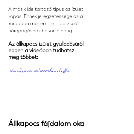
A másik ide tartozó típus az ízületi 
kopás. Ennek jellegzetessége az a 
korábban már említett dörzsölő, 
hóropogáshoz hasonló hang.
Az állkapocs ízület gyulladásáról 
ebben a videóban tudhatsz 
meg többet:
https://youtu.be/u6wcQUvWgKs
Állkapocs fájdalom oka