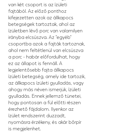
van két csoport is az ízületi 
fajtából. Az előző ponthoz 
kifejezetten azok az állkapocs 
betegségek tartoztak, ahol az 
ízületben lévő porc van valamilyen 
irányba elcsúszva. Az "egyéb" 
csoportba azok a fajták tartoznak, 
ahol nem feltétlenül van elcsúszva 
a porc - habár előfordulhat, hogy 
ez az állapot is fennáll. A 
legjelentősebb fajta állkapocs 
ízületi betegség, amely ide tartozik, 
az állkapocs ízületi gyulladás, vagy 
ahogy más néven ismerjük, ízületi 
gyulladás. Ennek jellemző tünetei, 
hogy pontosan a fül előtti részen 
érezhető fájdalom. Ilyenkor az 
ízület rendszerint duzzadt, 
nyomásra érzékeny, és akár bőrpír 
is megjelenhet.