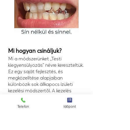
Mi hogyan csináljuk?
Mi a módszerünket „Testi 
kiegyensúlyozás” névre kereszteltük. 
Ez egy saját fejlesztés, és 
megközelítése alapjaiban 
különbözik sok állkapocs ízületi 
kezelési módszertől. A kezelés 
alapját az izmok kilazítása, 
megfelelő szimmetriájának 
Telefon
Időpont
helyreállítása jelenti.
Mik mozgatják ugyanis a 