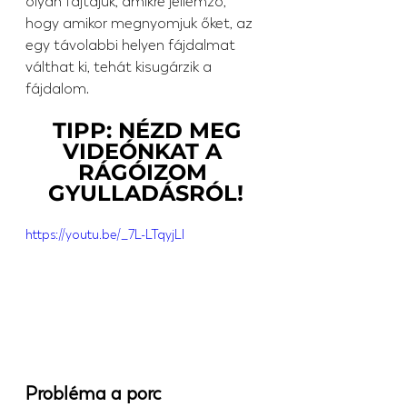
olyan fajtájuk, amikre jellemző, 
hogy amikor megnyomjuk őket, az 
egy távolabbi helyen fájdalmat 
válthat ki, tehát kisugárzik a 
fájdalom.
 TIPP: NÉZD MEG 
VIDEÓNKAT A 
RÁGÓIZOM 
GYULLADÁSRÓL!
https://youtu.be/_7L-LTqyjLI
Probléma a porc 