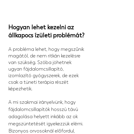
Hogyan lehet kezelni az 
állkapocs ízületi problémát?
A probléma lehet, hogy megszűnik 
magától, de nem ritkán kezelésre 
van szükség. Szóba jöhetnek 
ugyan fájdalomcsillapító, 
izomlazító gyógyszerek, de ezek 
csak a tüneti terápia részét 
képezhetik.
A mi szakmai irányelvünk, hogy 
fájdalomcsillapítók hosszú távú 
adagolása helyett inkább az ok 
megszüntetését igyekezzük elérni. 
Bizonyos orvosoknál előfordul, 