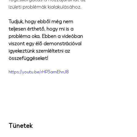
ízületi problémák kialakulásához.
Tudjuk, hogy ebből még nem 
teljesen érthető, hogy mi is a 
probléma oka. Ebben a videóban 
viszont egy élő demonstrációval 
igyekeztünk szemléltetni az 
összefüggéseket!
https://youtu.be/rHP3amEhnJ8
Tünetek