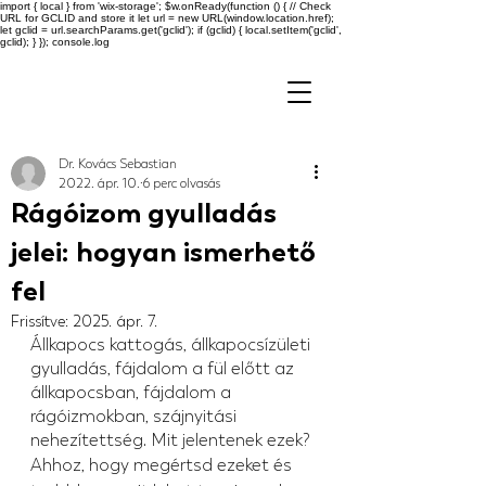
import { local } from 'wix-storage'; $w.onReady(function () { // Check
URL for GCLID and store it let url = new URL(window.location.href);
let gclid = url.searchParams.get('gclid'); if (gclid) { local.setItem('gclid',
gclid); } }); console.log
Dr. Kovács Sebastian
2022. ápr. 10.
6 perc olvasás
Rágóizom gyulladás
jelei: hogyan ismerhető
fel
Frissítve:
2025. ápr. 7.
Állkapocs kattogás, állkapocsízületi 
gyulladás, fájdalom a fül előtt az 
állkapocsban, fájdalom a 
rágóizmokban, szájnyitási 
nehezítettség. Mit jelentenek ezek?
Ahhoz, hogy megértsd ezeket és 