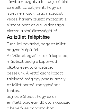
irányba mozgatva fel tudjuk őrölni 
az ételt. Ez azt jelenti, hogy az 
ízület nem csak forgó mozgást 
végez, hanem csúszó mozgást is. 
Viszont pont ez a tulajdonsága 
okozza a sérülékenységét is!
Az ízület felépítése
Tudni kell továbbá, hogy az ízület 
hogyan is épül fel.
Az ízületet egyrészt az állkapcsod, 
másrészt pedig a koponyád 
alkotja, ezek találkozásáról 
beszélünk. A kettő csont között 
található még egy porc is, amely 
az ízület normál mozgásában 
fontos.
Sajnos előfordul, hogy ez az 
említett porc egy idő után kicsúszik 
a helyéről és panaszokhoz 