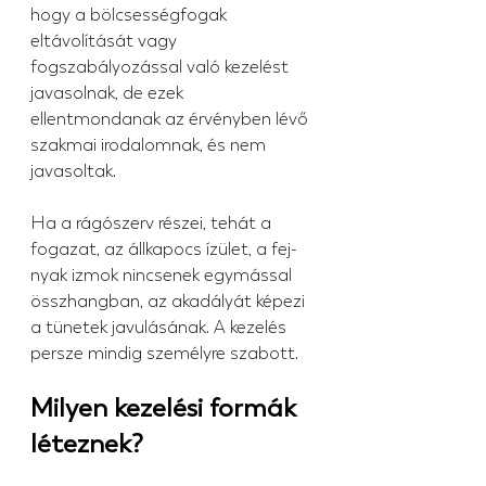
hogy a bölcsességfogak 
eltávolítását vagy 
fogszabályozással való kezelést 
javasolnak, de ezek 
ellentmondanak az érvényben lévő 
szakmai irodalomnak, és nem 
javasoltak.
Ha a rágószerv részei, tehát a 
fogazat, az állkapocs ízület, a fej-
nyak izmok nincsenek egymással 
összhangban, az akadályát képezi 
a tünetek javulásának. A kezelés 
persze mindig személyre szabott.
Milyen kezelési formák 
léteznek?