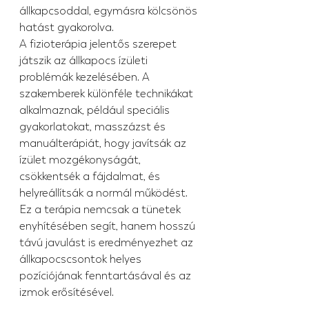
állkapcsoddal, egymásra kölcsönös 
hatást gyakorolva.
A fizioterápia jelentős szerepet 
játszik az állkapocs ízületi 
problémák kezelésében. A 
szakemberek különféle technikákat 
alkalmaznak, például speciális 
gyakorlatokat, masszázst és 
manuálterápiát, hogy javítsák az 
ízület mozgékonyságát, 
csökkentsék a fájdalmat, és 
helyreállítsák a normál működést. 
Ez a terápia nemcsak a tünetek 
enyhítésében segít, hanem hosszú 
távú javulást is eredményezhet az 
állkapocscsontok helyes 
pozíciójának fenntartásával és az 
izmok erősítésével.