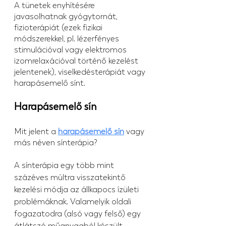
A tünetek enyhítésére 
javasolhatnak gyógytornát, 
fizioterápiát (ezek fizikai 
módszerekkel, pl. lézerfényes 
stimulációval vagy elektromos 
izomrelaxációval történő kezelést 
jelentenek), viselkedésterápiát vagy 
harapásemelő sínt.
Harapásemelő sín
Mit jelent a 
harapásemelő sín
 vagy 
más néven sínterápia?
A sínterápia egy több mint 
százéves múltra visszatekintő 
kezelési módja az állkapocs ízületi 
problémáknak. Valamelyik oldali 
fogazatodra (alsó vagy felső) egy 