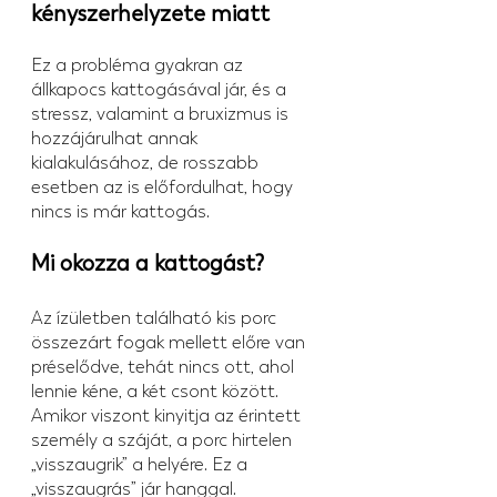
kényszerhelyzete miatt
Ez a probléma gyakran az 
állkapocs kattogásával jár, és a 
stressz, valamint a bruxizmus is 
hozzájárulhat annak 
kialakulásához, de rosszabb 
esetben az is előfordulhat, hogy 
nincs is már kattogás.
Mi okozza a kattogást?
Az ízületben található kis porc 
összezárt fogak mellett előre van 
préselődve, tehát nincs ott, ahol 
lennie kéne, a két csont között. 
Amikor viszont kinyitja az érintett 
személy a száját, a porc hirtelen 
„visszaugrik” a helyére. Ez a 
„visszaugrás” jár hanggal.