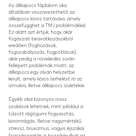
Az állkapocs fájdalom oka 
általában visszavezethető az 
állkapocs kóros tartására, amely 
összefügghet a TMJ problémákkal. 
Ez alatt azt értjük, hogy akár 
fogászati beavatkozásokból 
eredően (foghúzások, 
fogszabályozás, fogpótlások), 
akár pedig a növekedés során 
fellépett problémák miatt, az 
állkapocs egy olyan helyzetbe 
került, amely kóros terhelést ró az 
izmokra, illetve állkapocs ízületekre.
Egyéb okai bizonyos rossz 
szokások lehetnek, mint például a 
túlzott rágógumi fogyasztás, 
körömrágás. Illetve nagymértékű 
stressz, bruxizmus, vagyis éjszakai 
fogcsikorgatás is hozzájárulhat az 