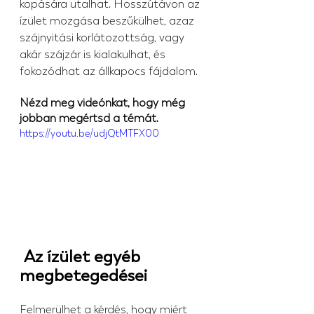
kopására utalhat. Hosszútávon az 
ízület mozgása beszűkülhet, azaz 
szájnyitási korlátozottság, vagy 
akár szájzár is kialakulhat, és 
fokozódhat az állkapocs fájdalom.
Nézd meg videónkat, hogy még 
jobban megértsd a témát.
https://youtu.be/udjQtMTFX00
 Az ízület egyéb 
megbetegedései
Felmerülhet a kérdés, hogy miért 