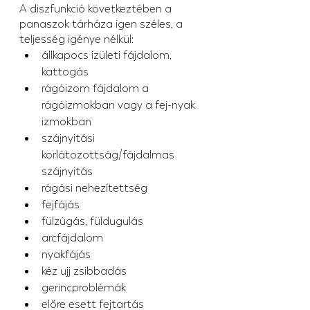
A diszfunkció következtében a 
panaszok tárháza igen széles, a 
teljesség igénye nélkül:
állkapocs ízületi fájdalom, 
kattogás
rágóizom fájdalom a 
rágóizmokban vagy a fej-nyak 
izmokban
szájnyitási 
korlátozottság/fájdalmas 
szájnyitás
rágási nehezítettség
fejfájás
fülzúgás, füldugulás
arcfájdalom
nyakfájás
kéz ujj zsibbadás
gerincproblémák
előre esett fejtartás