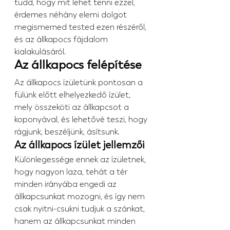
tudd, hogy mit lehet tenni ezzel, 
érdemes néhány elemi dolgot 
megismerned tested ezen részéről, 
és az állkapocs fájdalom 
kialakulásáról.
Az állkapocs felépítése
Az állkapocs ízületünk pontosan a 
fülünk előtt elhelyezkedő ízület, 
mely összeköti az állkapcsot a 
koponyával, és lehetővé teszi, hogy 
rágjunk, beszéljünk, ásítsunk.
Az állkapocs ízület jellemzői
Különlegessége ennek az ízületnek, 
hogy nagyon laza, tehát a tér 
minden irányába engedi az 
állkapcsunkat mozogni, és így nem 
csak nyitni-csukni tudjuk a szánkat, 
hanem az állkapcsunkat minden 