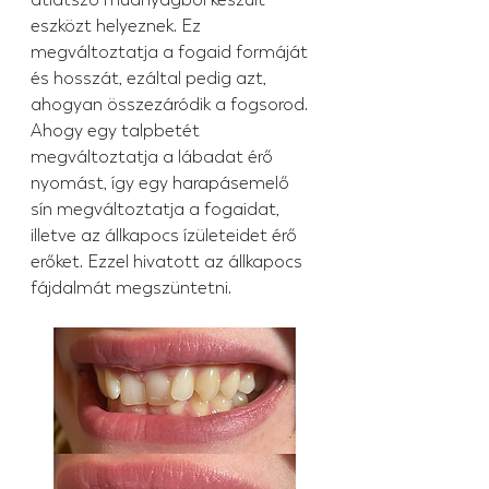
átlátszó műanyagból készült 
eszközt helyeznek. Ez 
megváltoztatja a fogaid formáját 
és hosszát, ezáltal pedig azt, 
ahogyan összezáródik a fogsorod. 
Ahogy egy talpbetét 
megváltoztatja a lábadat érő 
nyomást, így egy harapásemelő 
sín megváltoztatja a fogaidat, 
illetve az állkapocs ízületeidet érő 
erőket. Ezzel hivatott az állkapocs 
fájdalmát megszüntetni.