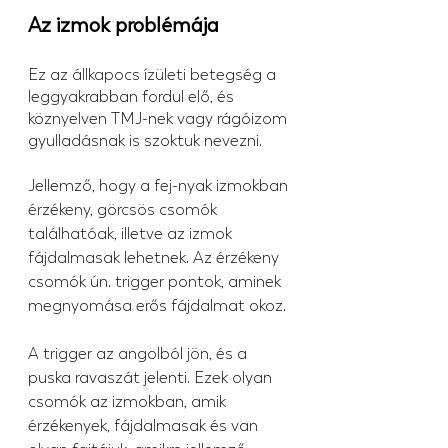
Az izmok problémája
Ez az állkapocs ízületi betegség a 
leggyakrabban fordul elő, és 
köznyelven TMJ-nek vagy rágóizom 
gyulladásnak is szoktuk nevezni.
Jellemző, hogy a fej-nyak izmokban 
érzékeny, görcsös csomók 
találhatóak, illetve az izmok 
fájdalmasak lehetnek. Az érzékeny 
csomók ún. trigger pontok, aminek 
megnyomása erős fájdalmat okoz.
A trigger az angolból jön, és a 
puska ravaszát jelenti. Ezek olyan 
csomók az izmokban, amik 
érzékenyek, fájdalmasak és van 