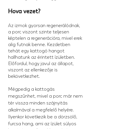
Hova vezet?
Az izmok gyorsan regenerálódnak, 
a porc viszont szinte teljesen 
képtelen a regenerációra, mivel erek 
alig futnak benne. Kezdetben 
tehát egy kattogó hangot 
hallhatunk az érintett ízületben. 
Előfordul, hogy javul az állapot, 
viszont az ellenkezője is 
bekövetkezhet.
Mégpedig a kattogás 
megszűnhet, mivel a porc már nem 
tér vissza minden szájnyitás 
alkalmával a megfelelő helyére. 
Ilyenkor következik be a dörzsölő, 
furcsa hang, ami az ízület súlyos 