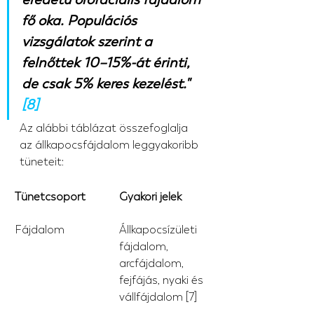
fő oka. Populációs 
vizsgálatok szerint a 
felnőttek 10–15%-át érinti, 
de csak 5% keres kezelést." 
[8]
Az alábbi táblázat összefoglalja 
az állkapocsfájdalom leggyakoribb 
tüneteit:
Tünetcsoport
Gyakori jelek
Fájdalom
Állkapocsízületi 
fájdalom, 
arcfájdalom, 
fejfájás, nyaki és 
vállfájdalom [7]