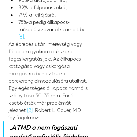
96%-a arcfájdalomról,
82%-a fülpanaszokról,
79%-a fejfájásról,
75%-a pedig állkapocs-
működési zavarról számolt be 
[8]
.
Az ébredés utáni merevség vagy 
fájdalom gyakran az éjszakai 
fogcsikorgatás jele. Az állkapocs 
kattogása vagy csikorgása 
mozgás közben az ízületi 
porckorong elmozdulására utalhat. 
Egy egészséges állkapocs normális 
szájnyitása 30–35 mm. Ennél 
kisebb érték már problémát 
jelezhet 
[8]
. Robert L. Gauer, MD 
így fogalmaz:
„A TMD a nem fogászati 
eredetű orofaciális fájdalom 