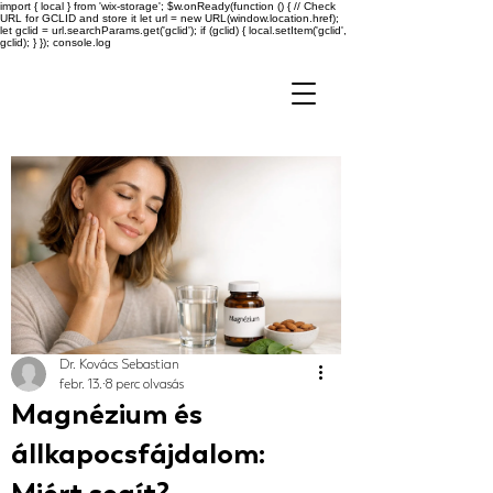
import { local } from 'wix-storage'; $w.onReady(function () { // Check
URL for GCLID and store it let url = new URL(window.location.href);
let gclid = url.searchParams.get('gclid'); if (gclid) { local.setItem('gclid',
gclid); } }); console.log
Dr. Kovács Sebastian
febr. 13.
8 perc olvasás
Magnézium és
állkapocsfájdalom: