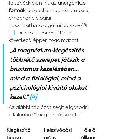
felszívódnak, mint az 
anorganikus 
formák
, például a magnézium-oxid, 
amelynek biológiai 
hasznosíthatósága mindössze 4% 
[11]
. Dr. Scott Froum, DDS, a 
következőképpen fogalmazott:
„A magnézium-kiegészítés 
többrétű szerepet játszik a 
bruxizmus kezelésében... 
mind a fiziológiai, mind a 
pszichológiai kiváltó okokat 
kezeli." 
[4]
Az alábbi táblázat segít eligazodni 
a különböző kiegészítők között:
Kiegészítő 
Felszívódási 
Fő előnyök 
típusa
arány
állkapocsfájd