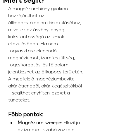
Miért segít?
A magnéziumhiány gyakran 
hozzájárulhat az 
állkapocsfájdalom kialakulásához, 
mivel ez az ásványi anyag 
kulcsfontosságú az izmok 
ellazulásában. Ha nem 
fogyasztasz elegendő 
magnéziumot, izomfeszültség, 
fogcsikorgatás, és fájdalom 
jelentkezhet az állkapocs területén. 
A megfelelő magnéziumbevitel – 
akár étrendből, akár kiegészítőkből 
– segíthet enyhíteni ezeket a 
tüneteket.
Főbb pontok:
Magnézium szerepe
: Ellazítja 
az izmokat, szabályozza a 