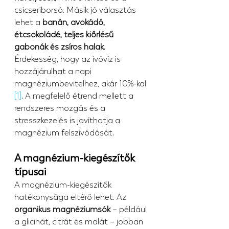
csicseriborsó. Másik jó választás 
lehet a 
banán, avokádó, 
étcsokoládé, teljes kiőrlésű 
gabonák és zsíros halak
. 
Érdekesség, hogy az ivóvíz is 
hozzájárulhat a napi 
magnéziumbevitelhez, akár 10%-kal 
[1]
. A megfelelő étrend mellett a 
rendszeres mozgás és a 
stresszkezelés is javíthatja a 
magnézium felszívódását.
A magnézium-kiegészítők 
típusai
A magnézium-kiegészítők 
hatékonysága eltérő lehet. Az 
organikus magnéziumsók
 – például 
a glicinát, citrát és malát – jobban 