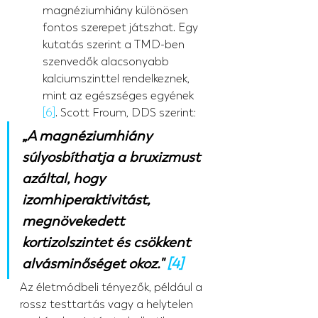
magnéziumhiány különösen 
fontos szerepet játszhat. Egy 
kutatás szerint a TMD-ben 
szenvedők alacsonyabb 
kalciumszinttel rendelkeznek, 
mint az egészséges egyének 
[6]
. Scott Froum, DDS szerint:
„A magnéziumhiány 
súlyosbíthatja a bruxizmust 
azáltal, hogy 
izomhiperaktivitást, 
megnövekedett 
kortizolszintet és csökkent 
alvásminőséget okoz." 
[4]
Az életmódbeli tényezők, például a 
rossz testtartás vagy a helytelen 