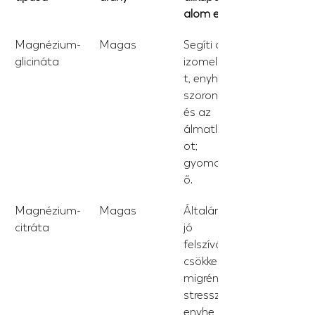
alom esetén
Magnézium-
Magas
Segíti az 
glicináta
izomellazulás
t, enyhíti a 
szorongást 
és az 
álmatlanság
ot; 
gyomorkímél
ő.
Magnézium-
Magas
Általánosan 
citráta
jó 
felszívódás, 
csökkenti a 
migrént és a 
stresszt; 
enyhe 