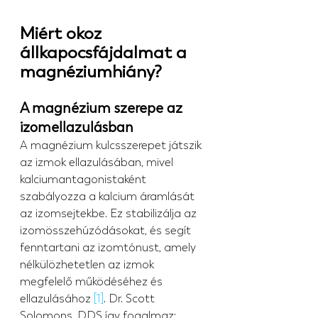
Miért okoz 
állkapocsfájdalmat a 
magnéziumhiány?
A magnézium szerepe az 
izomellazulásban
A magnézium kulcsszerepet játszik 
az izmok ellazulásában, mivel 
kalciumantagonistaként 
szabályozza a kalcium áramlását 
az izomsejtekbe. Ez stabilizálja az 
izomösszehúzódásokat, és segít 
fenntartani az izomtónust, amely 
nélkülözhetetlen az izmok 
megfelelő működéséhez és 
ellazulásához 
[1]
. Dr. Scott 
Solomons, DDS így fogalmaz: