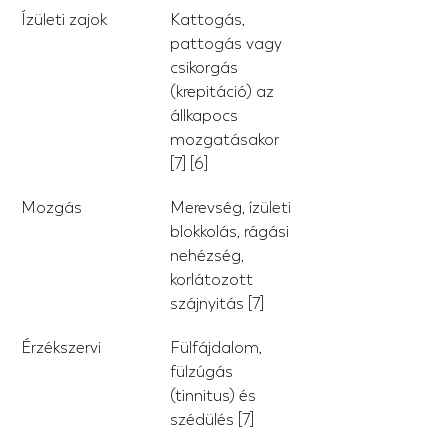
Ízületi zajok
Kattogás, 
pattogás vagy 
csikorgás 
(krepitáció) az 
állkapocs 
mozgatásakor 
[7] [6]
Mozgás
Merevség, ízületi 
blokkolás, rágási 
nehézség, 
korlátozott 
szájnyitás [7]
Érzékszervi
Fülfájdalom, 
fülzúgás 
(tinnitus) és 
szédülés [7]