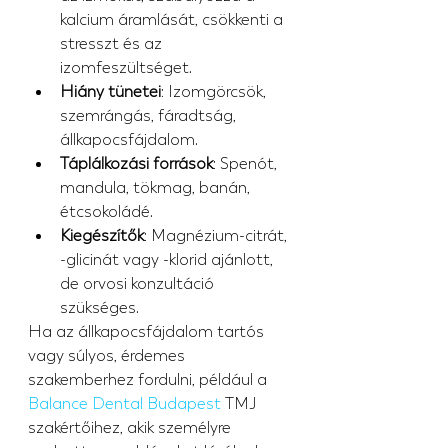
kalcium áramlását, csökkenti a 
stresszt és az 
izomfeszültséget.
Hiány tünetei
: Izomgörcsök, 
szemrángás, fáradtság, 
állkapocsfájdalom.
Táplálkozási források
: Spenót, 
mandula, tökmag, banán, 
étcsokoládé.
Kiegészítők
: Magnézium-citrát, 
-glicinát vagy -klorid ajánlott, 
de orvosi konzultáció 
szükséges.
Ha az állkapocsfájdalom tartós 
vagy súlyos, érdemes 
szakemberhez fordulni, például a 
Balance Dental Budapest
 TMJ 
szakértőihez, akik személyre 