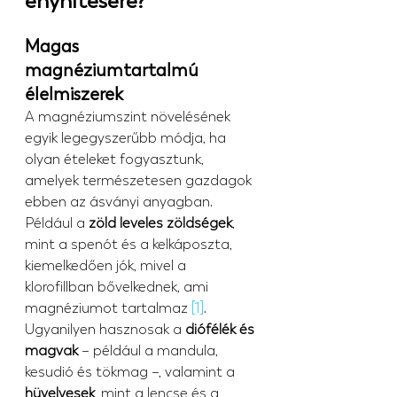
enyhítésére?
Magas 
magnéziumtartalmú 
élelmiszerek
A magnéziumszint növelésének 
egyik legegyszerűbb módja, ha 
olyan ételeket fogyasztunk, 
amelyek természetesen gazdagok 
ebben az ásványi anyagban. 
Például a 
zöld leveles zöldségek
, 
mint a spenót és a kelkáposzta, 
kiemelkedően jók, mivel a 
klorofillban bővelkednek, ami 
magnéziumot tartalmaz 
[1]
. 
Ugyanilyen hasznosak a 
diófélék és 
magvak
 – például a mandula, 
kesudió és tökmag –, valamint a 
hüvelyesek
, mint a lencse és a 