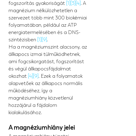
fogszorítás gyakoriságát 
[1]
[3]
[4]
. A 
magnézium nélkülözhetetlen a 
szervezet több mint 300 biokémiai 
folyamatában, például az ATP 
energiatermelésében és a DNS-
szintézisben 
[1]
[9]
.
Ha a magnéziumszint alacsony, az 
állkapocs izmai túlműködhetnek, 
ami fogcsikorgatást, fogszorítást 
és végül állkapocsfájdalmat 
okozhat 
[4]
[9]
. Ezek a folyamatok 
alapvetőek az állkapocs normális 
működéséhez, így a 
magnéziumhiány közvetlenül 
hozzájárul a fájdalom 
kialakulásához.
A magnéziumhiány jelei