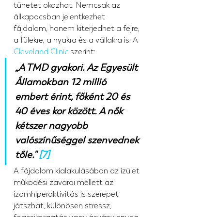
tünetet okozhat. Nemcsak az 
állkapocsban jelentkezhet 
fájdalom, hanem kiterjedhet a fejre, 
a fülekre, a nyakra és a vállakra is. A 
Cleveland Clinic
 szerint:
„A TMD gyakori. Az Egyesült 
Államokban 12 millió 
embert érint, főként 20 és 
40 éves kor között. A nők 
kétszer nagyobb 
valószínűséggel szenvednek 
tőle." 
[7]
A fájdalom kialakulásában az ízület 
működési zavarai mellett az 
izomhiperaktivitás is szerepet 
játszhat, különösen stressz, 