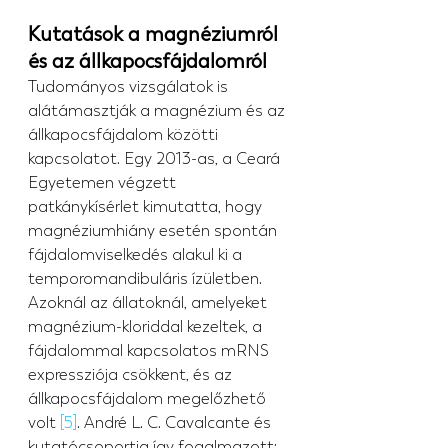
Kutatások a magnéziumról 
és az állkapocsfájdalomról
Tudományos vizsgálatok is 
alátámasztják a magnézium és az 
állkapocsfájdalom közötti 
kapcsolatot. Egy 2013-as, a Ceará 
Egyetemen végzett 
patkánykísérlet kimutatta, hogy 
magnéziumhiány esetén spontán 
fájdalomviselkedés alakul ki a 
temporomandibuláris ízületben. 
Azoknál az állatoknál, amelyeket 
magnézium-kloriddal kezeltek, a 
fájdalommal kapcsolatos mRNS 
expressziója csökkent, és az 
állkapocsfájdalom megelőzhető 
volt 
[5]
. André L. C. Cavalcante és 
kutatócsoportja így fogalmazott: