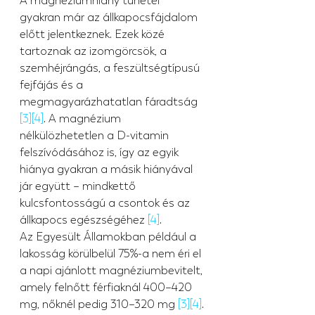
A magnéziumhiány tünetei 
gyakran már az állkapocsfájdalom 
előtt jelentkeznek. Ezek közé 
tartoznak az izomgörcsök, a 
szemhéjrángás, a feszültségtípusú 
fejfájás és a 
megmagyarázhatatlan fáradtság 
[3]
[4]
. A magnézium 
nélkülözhetetlen a D-vitamin 
felszívódásához is, így az egyik 
hiánya gyakran a másik hiányával 
jár együtt – mindkettő 
kulcsfontosságú a csontok és az 
állkapocs egészségéhez 
[4]
.
Az Egyesült Államokban például a 
lakosság körülbelül 75%-a nem éri el 
a napi ajánlott magnéziumbevitelt, 
amely felnőtt férfiaknál 400–420 
mg, nőknél pedig 310–320 mg 
[3]
[4]
.