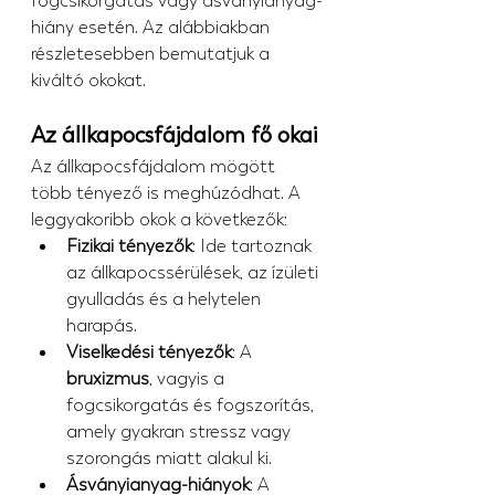
fogcsikorgatás vagy ásványianyag-
hiány esetén. Az alábbiakban 
részletesebben bemutatjuk a 
kiváltó okokat.
Az állkapocsfájdalom fő okai
Az állkapocsfájdalom mögött 
több tényező is meghúzódhat. A 
leggyakoribb okok a következők:
Fizikai tényezők
: Ide tartoznak 
az állkapocssérülések, az ízületi 
gyulladás és a helytelen 
harapás.
Viselkedési tényezők
: A 
bruxizmus
, vagyis a 
fogcsikorgatás és fogszorítás, 
amely gyakran stressz vagy 
szorongás miatt alakul ki.
Ásványianyag-hiányok
: A 