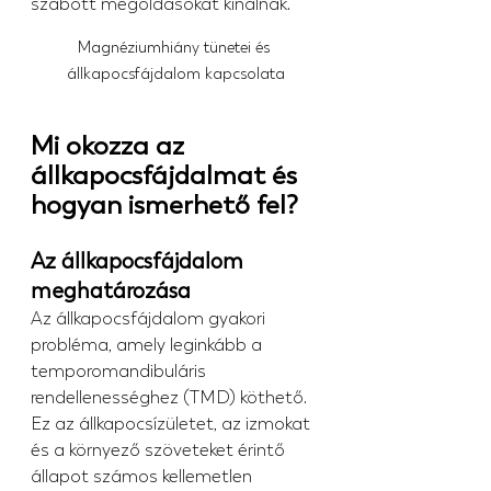
szabott megoldásokat kínálnak.
Magnéziumhiány tünetei és 
állkapocsfájdalom kapcsolata
Mi okozza az 
állkapocsfájdalmat és 
hogyan ismerhető fel?
Az állkapocsfájdalom 
meghatározása
Az állkapocsfájdalom gyakori 
probléma, amely leginkább a 
temporomandibuláris 
rendellenességhez (TMD) köthető. 
Ez az állkapocsízületet, az izmokat 
és a környező szöveteket érintő 
állapot számos kellemetlen 