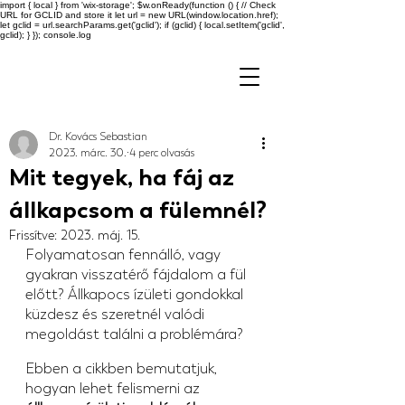
import { local } from 'wix-storage'; $w.onReady(function () { // Check
URL for GCLID and store it let url = new URL(window.location.href);
let gclid = url.searchParams.get('gclid'); if (gclid) { local.setItem('gclid',
gclid); } }); console.log
Dr. Kovács Sebastian
2023. márc. 30.
4 perc olvasás
Mit tegyek, ha fáj az
állkapcsom a fülemnél?
Frissítve:
2023. máj. 15.
Folyamatosan fennálló, vagy 
gyakran visszatérő fájdalom a fül 
előtt? Állkapocs ízületi gondokkal 
küzdesz és szeretnél valódi 
megoldást találni a problémára?
Ebben a cikkben bemutatjuk, 
hogyan lehet felismerni az 