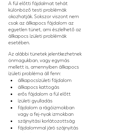
A fül előtti fájdalmat tehát 
különböző testi problémák 
okozhatják. Sokszor viszont nem 
csak az állkapocs fájdalom az 
egyetlen tünet, ami észlelhető az 
állkapocs ízületi problémák 
esetében.
Az alábbi tünetek jelentkezhetnek 
önmagukban, vagy egymás 
mellett is, amennyiben állkapocs 
ízületi probléma áll fenn:
állkapocsízületi fájdalom
állkapocs kattogás
erős fájdalom a fül előtt
ízületi gyulladás
fájdalom a rágóizmokban 
vagy a fej-nyak izmokban
szájnyitási korlátozottság
fájdalommal járó szájnyitás