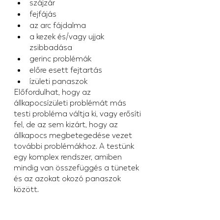
szájzár
fejfájás
az arc fájdalma
a kezek és/vagy ujjak 
zsibbadása
gerinc problémák
előre esett fejtartás
ízületi panaszok
Előfordulhat, hogy az 
állkapocsízületi problémát más 
testi probléma váltja ki, vagy erősíti 
fel, de az sem kizárt, hogy az 
állkapocs megbetegedése vezet 
további problémákhoz. A testünk 
egy komplex rendszer, amiben 
mindig van összefüggés a tünetek 
és az azokat okozó panaszok 
között.