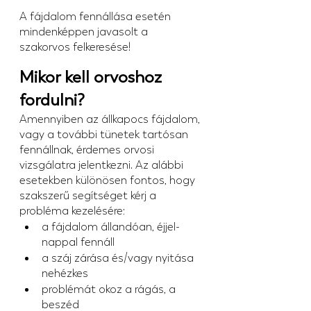
A fájdalom fennállása esetén 
mindenképpen javasolt a 
szakorvos felkeresése!
Mikor kell orvoshoz 
fordulni?
Amennyiben az állkapocs fájdalom, 
vagy a további tünetek tartósan 
fennállnak, érdemes orvosi 
vizsgálatra jelentkezni. Az alábbi 
esetekben különösen fontos, hogy 
szakszerű segítséget kérj a 
probléma kezelésére:
a fájdalom állandóan, éjjel-
nappal fennáll
a száj zárása és/vagy nyitása 
nehézkes
problémát okoz a rágás, a 
beszéd