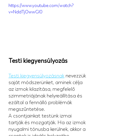
https://www.youtube.com/watch?
v=NddTjOwwGl0
Testi kiegyensúlyozás
Testi kiegyensúlyozásnak
 nevezzük 
saját módszerünket, aminek célja 
az izmok kilazítása, megfelelő 
szimmetriájának helyreállítása és 
ezáltal a fennálló problémák 
megszűntetése.
A csontjainkat testünk izmai 
tartják és mozgatják. Ha az izmok 
nyugalmi tónusba kerülnek, akkor a 
csontok is ideális helyzetbe 