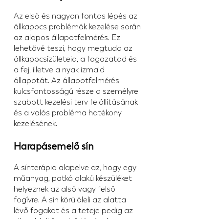
Az első és nagyon fontos lépés az 
állkapocs problémák kezelése során 
az alapos állapotfelmérés. Ez 
lehetővé teszi, hogy megtudd az 
állkapocsízületeid, a fogazatod és 
a fej, illetve a nyak izmaid 
állapotát. Az állapotfelmérés 
kulcsfontosságú része a személyre 
szabott kezelési terv felállításának 
és a valós probléma hatékony 
kezelésének.
Harapásemelő sín
A sínterápia alapelve az, hogy egy 
műanyag, patkó alakú készüléket 
helyeznek az alsó vagy felső 
fogívre. A sín körülöleli az alatta 
lévő fogakat és a teteje pedig az 