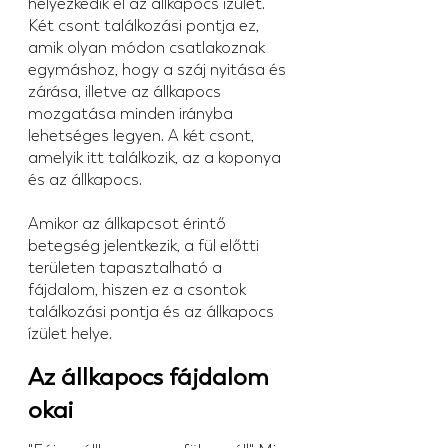
helyezkedik el az állkapocs ízület. 
Két csont találkozási pontja ez, 
amik olyan módon csatlakoznak 
egymáshoz, hogy a száj nyitása és 
zárása, illetve az állkapocs 
mozgatása minden irányba 
lehetséges legyen. A két csont, 
amelyik itt találkozik, az a koponya 
és az állkapocs.
Amikor az állkapcsot érintő 
betegség jelentkezik, a fül előtti 
területen tapasztalható a 
fájdalom, hiszen ez a csontok 
találkozási pontja és az állkapocs 
ízület helye.
Az állkapocs fájdalom 
okai