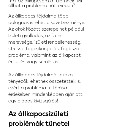
"Fáj az állkapcsom a fülemnél!" Mi 
állhat a probléma hátterében?
Az állkapocs fájdalma több 
dolognak is lehet a következménye. 
Az okok között szerepelhet például 
ízületi gyulladás, az ízület 
merevsége, ízületi rendellenesség, 
stressz, fogcsikorgatás, fogászati 
probléma, valamint az állkapcsot 
ért ütés vagy sérülés is.
Az állkapocs fájdalmát okozó 
tényezők lehetnek összetettek is, 
ezért a probléma feltárása 
érdekében mindenképpen ajánlott 
egy alapos kivizsgálás!
Az állkapocsízületi 
problémák tünetei