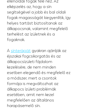
ellenoldali fogak felé néz. Az 
elképzelés az, hogy a sín 
segítségével a jobb és bal oldali 
fogak magasságát kiegyenlítik, így 
helyes tartást biztosítanak az 
állkapocsnak, valamint megfelelő 
terhelést az ízületnek és a 
fogaknak.
A 
sínterápiát
 gyakran ajánlják az 
éjszakai fogcsikorgatás és az 
állkapocsízületi fájdalom 
kezelésére, de nem minden 
esetben elegendő és megfelelő ez 
a módszer, mert a csontok 
formája is megváltozhat az 
állkapocs ízületi problémák 
esetében, amit nem kezel 
megfelelően az általános 
harapásemelő sín.