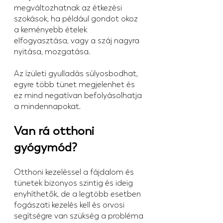
megváltozhatnak az étkezési 
szokások, ha például gondot okoz 
a keményebb ételek 
elfogyasztása, vagy a száj nagyra 
nyitása, mozgatása.
Az ízületi gyulladás súlyosbodhat, 
egyre több tünet megjelenhet és 
ez mind negatívan befolyásolhatja 
a mindennapokat.
Van rá otthoni 
gyógymód?
Otthoni kezeléssel a fájdalom és 
tünetek bizonyos szintig és ideig 
enyhíthetők, de a legtöbb esetben 
fogászati kezelés kell és orvosi 
segítségre van szükség a probléma 