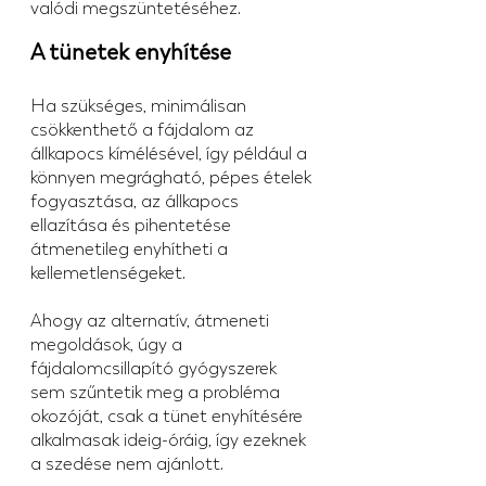
valódi megszüntetéséhez.
A tünetek enyhítése
Ha szükséges, minimálisan 
csökkenthető a fájdalom az 
állkapocs kímélésével, így például a 
könnyen megrágható, pépes ételek 
fogyasztása, az állkapocs 
ellazítása és pihentetése 
átmenetileg enyhítheti a 
kellemetlenségeket.
Ahogy az alternatív, átmeneti 
megoldások, úgy a 
fájdalomcsillapító gyógyszerek 
sem szűntetik meg a probléma 
okozóját, csak a tünet enyhítésére 
alkalmasak ideig-óráig, így ezeknek 
a szedése nem ajánlott.